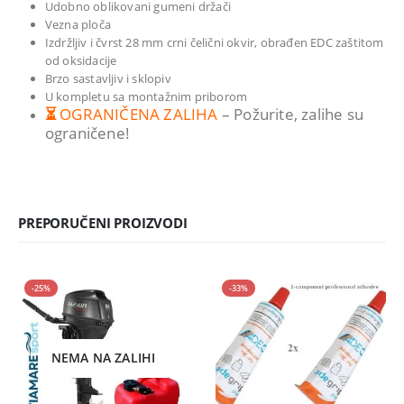
Udobno oblikovani gumeni držači
Vezna ploča
Izdržljiv i čvrst 28 mm crni čelični okvir, obrađen EDC zaštitom
od oksidacije
Brzo sastavljiv i sklopiv
U kompletu sa montažnim priborom
⏳
OGRANIČENA ZALIHA
– Požurite, zalihe su
ograničene!
PREPORUČENI PROIZVODI
-25%
-33%
NEMA NA ZALIHI