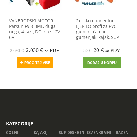
VANBRODSKI MOTOR
2x 1-komponentno
Parsun F9.8 BML, duga
LJEPILO profi za PVC
noga, 4-takt, DC izlaz 12V
gumeni čamac
6A
gumenjak, kajak, SUP
Izvorna
Trenutna
Izvorna
Trenutna
2.030
€
20
€
sa PDV
sa PDV
2.690
€
30
€
cijena
cijena
cijena
cijena
bila
je:
bila
je:
PROČITAJ VIŠE
DODAJ U KORPU
je:
2.030 €.
je:
20 €.
2.690 €.
30 €.
KATEGORIJE
ČOLNI
KAJAKI,
SUP DESKE IN
IZVENKRMNI
BAZENI,