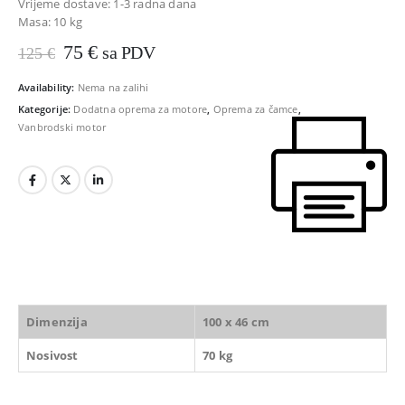
Vrijeme dostave: 1-3 radna dana
Masa:
10 kg
Izvorna
Trenutna
75
€
sa PDV
125
€
cijena
cijena
bila
je:
Availability:
Nema na zalihi
je:
75 €.
Kategorije:
Dodatna oprema za motore
,
Oprema za čamce
,
125 €.
Vanbrodski motor
Dimenzija
100 x 46 cm
Nosivost
70 kg