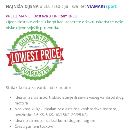
NAJNIŽA CIJENA
u EU. Tradicija i kvalitet
VIAMARE
sport
PREUZIMANJE: Dostava u HR i zemlje EU
Cijena dostave vidna u korpi kad izaberete državu. Iskoristite naše
niske cijene svježih proizvoda.
Stalak-kolica za vanbrodski motor:
Idealan za transport, skladištenje ili servis vašeg vanbrodskog
motora
Nosivost 70 kg
( idealan za električne vanbrodske motore,
benzinske 2.6 KS, 5 KS, 10/15KS, 20/25 KS)
Idealno za motor sa kratkom i dugom nogom
Čvrsti gumeni točkovi