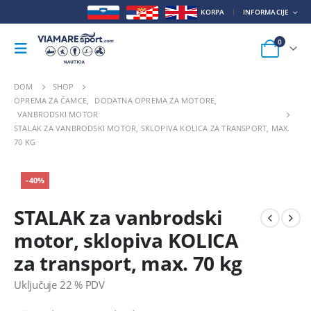
KORPA
INFORMACIJE
0
DOM
SHOP
OPREMA ZA ČAMCE
,
DODATNA OPREMA ZA MOTORE
,
VANBRODSKI MOTOR
STALAK ZA VANBRODSKI MOTOR, SKLOPIVA KOLICA ZA TRANSPORT, MAX.
70 KG
-40%
STALAK za vanbrodski
motor, sklopiva KOLICA
za transport, max. 70 kg
Uključuje 22 % PDV