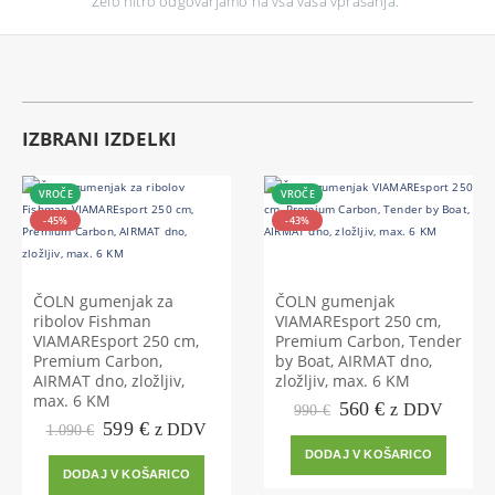
Zelo hitro odgovarjamo na vsa vaša vprašanja.
IZBRANI IZDELKI
VROČE
VROČE
-45%
-43%
ČOLN gumenjak za
ČOLN gumenjak
ribolov Fishman
VIAMAREsport 250 cm,
VIAMAREsport 250 cm,
Premium Carbon, Tender
Premium Carbon,
by Boat, AIRMAT dno,
AIRMAT dno, zložljiv,
zložljiv, max. 6 KM
max. 6 KM
Prvotna
Trenutna
560
€
z DDV
990
€
Prvotna
Trenutna
cena
cena
599
€
z DDV
1.090
€
cena
cena
je
je:
DODAJ V KOŠARICO
je
je:
bila:
560 €.
DODAJ V KOŠARICO
bila:
599 €.
990 €.