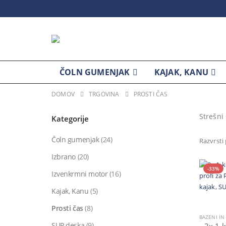
ČOLN GUMENJAK
KAJAK, KANU
DOMOV
TRGOVINA
PROSTI ČAS
Strešni
Kategorije
Čoln gumenjak
(24)
Razvrsti
Izbrano
(20)
-33%
Izvenkrmni motor
(16)
Kajak, Kanu
(5)
Prosti čas
(8)
SUP deska
(9)