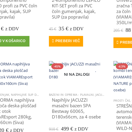
komponentno
2-komponentno LEPILO
Univerz
 profi za PVC čoln
KIT-SET profi za PVC
zračna
jak, kajak, SUP
čoln gumenjak, kajak,
za čoln
pravila)
SUP (za popravila)
(VIAMAR
350L/mi
votna
Trenutna
Prvotna
Trenutna
0
€
35
€
z DDV
z DDV
45
€
Pr
8
205
€
na
cena
cena
cena
ce
je:
je
je:
je
J V KOŠARICO
PREBERI VEČ
PREBE
a:
20 €.
bila:
35 €.
bil
 €.
45 €.
20
-45%
-63%
NI NA ZALOGI
ENJAK
,
NAPIHLJIVE SUP DESKE IN PLATFORME
,
NAPIHLJIVI ČOLNI GUMENJAKI
BAZENI IN OPREMA - PLAVALNI, JACUZZI SPA MASAŽNI BAZEN
,
PROSTI ČAS
,
ORMA napihljiva
Napihljiv JACUZZI
PROSTI ČAS
,
oča deska ploščad
masažni bazen SPA
STREŠNI
t otok
Bestway 60065,
avtomo
REsport 280kg,
D180x66cm, za 4 osebe
terensk
60cm (Siva)
(VIAMA
WILD-
Prvotna
Trenutna
499
€
z DDV
910
€
rvotna
Trenutna
20
€
z DDV