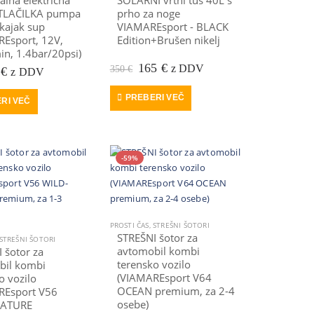
alna električna
SOLARNI vrtni tuš 40L s
 TLAČILKA pumpa
prho za noge
 kajak sup
VIAMAREsport - BLACK
Esport, 12V,
Edition+Brušen nikelj
n, 1.4bar/20psi)
Prvotna
Trenutna
165
€
z DDV
350
€
votna
Trenutna
8
€
z DDV
cena
cena
na
cena
je
je:
je:
PREBERI VEČ
RI VEČ
bila:
165 €.
a:
88 €.
350 €.
5 €.
-59%
SUP DESKA
,
PROSTI ČAS
PROSTI ČAS
,
STREŠNI ŠOTORI
STREŠNI šotor za
STREŠNI ŠOTORI
avtomobil kombi
 šotor za
terensko vozilo
bil kombi
(VIAMAREsport V64
o vozilo
OCEAN premium, za 2-4
REsport V56
osebe)
NATURE