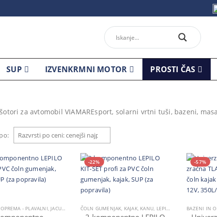
SUP
IZVENKRMNI MOTOR
PROSTI ČAS
 šotori za avtomobil VIAMAREsport, solarni vrtni tuši, bazeni, masa
 po:
-22%
-57%
BAZENI IN OPREMA - PLAVALNI, JACUZZI SPA MASAŽNI BAZEN
ČOLN GUMENJAK
,
,
ČOLN GUMENJAK
KAJAK, KANU
,
LEPILA ZA POPRAVILO
,
IZBRANO
,
KAJAK, KA
,
OP