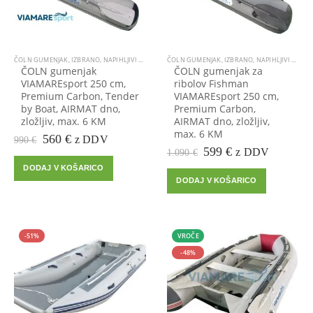
ČOLN GUMENJAK
,
IZBRANO
,
NAPIHLJIVI ČOLNI GUMENJAKI
ČOLN GUMENJAK
,
IZBRANO
,
NAPIHLJIVI ČOLNI GUMENJAKI
ČOLN gumenjak
ČOLN gumenjak za
VIAMAREsport 250 cm,
ribolov Fishman
Premium Carbon, Tender
VIAMAREsport 250 cm,
by Boat, AIRMAT dno,
Premium Carbon,
zložljiv, max. 6 KM
AIRMAT dno, zložljiv,
max. 6 KM
Prvotna
Trenutna
560
€
z DDV
990
€
cena
cena
Prvotna
Trenutna
599
€
z DDV
1.090
€
je
je:
cena
cena
DODAJ V KOŠARICO
bila:
560 €.
je
je:
DODAJ V KOŠARICO
990 €.
bila:
599 €.
1.090 €.
-51%
VROČE
-48%