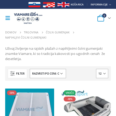
KOŠARICA
INFORMACIJE
0
DOMOV
TRGOVINA
ČOLN GUMENJAK
NAPIHLJIVI ČOLNI GUMENJAKI
Uživaj življenje na rajskih plažah z napihljivimi čolni gumenjaki
znamke Viamare, ki so tradicija kakovosti po ugodnih cenah že
desetletja.
FILTER
-58%
VROČE
-48%