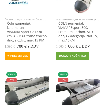
ČOLN GUMENJAK
,
NAPIHLJIVI ČOLNI GUMENJAKI
ČOLN GUMENJAK
,
IZBRANO
,
NAPIHLJIVI ČOLNI GUMENJAKI
Čoln gumenjak
ČOLN gumenjak
katamaran
VIAMAREsport 300,
VIAMAREsport CAT330
Premium Carbon, ALU
cm, AIRMAT trdno zračno
dno, C-kategorija, zložljiv,
dno, zložljiv, max.15 KM
max.15KM
Prvotna
Trenutna
Prvotna
Trenutna
780
€
860
€
z DDV
z DDV
1.590
€
1.660
€
cena
cena
cena
cena
je
je:
je
je:
PREBERI VEČ
DODAJ V KOŠARICO
bila:
780 €.
bila:
860 €.
1.590 €.
1.660 €.
VROČE
VROČE
-51%
-47%