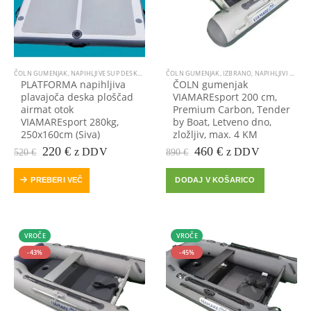
ČOLN GUMENJAK
,
NAPIHLJIVE SUP DESKE IN PLATFORME
ČOLN GUMENJAK
,
NAPIHLJIVI ČOLNI GUMENJAKI
,
IZBRANO
,
NAPIHLJIVI ČOLNI GUMENJAKI
,
PROSTI
PLATFORMA napihljiva
ČOLN gumenjak
plavajoča deska ploščad
VIAMAREsport 200 cm,
airmat otok
Premium Carbon, Tender
VIAMAREsport 280kg,
by Boat, Letveno dno,
250x160cm (Siva)
zložljiv, max. 4 KM
Prvotna
Trenutna
Prvotna
Trenutna
220
€
460
€
z DDV
z DDV
520
€
890
€
cena
cena
cena
cena
je
je:
je
je:
PREBERI VEČ
DODAJ V KOŠARICO
bila:
220 €.
bila:
460 €.
520 €.
890 €.
VROČE
VROČE
-43%
-45%