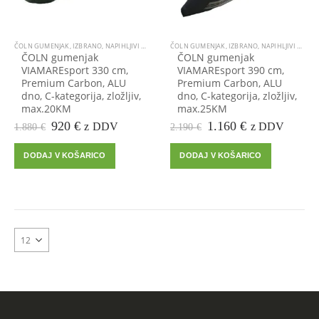
ČOLN GUMENJAK
,
IZBRANO
,
NAPIHLJIVI ČOLNI GUMENJAKI
ČOLN GUMENJAK
,
IZBRANO
,
NAPIHLJIVI ČOLNI GUMENJAKI
ČOLN gumenjak
ČOLN gumenjak
VIAMAREsport 330 cm,
VIAMAREsport 390 cm,
Premium Carbon, ALU
Premium Carbon, ALU
dno, C-kategorija, zložljiv,
dno, C-kategorija, zložljiv,
max.20KM
max.25KM
Prvotna
Trenutna
Prvotna
Trenutna
920
€
1.160
€
z DDV
z DDV
1.880
€
2.190
€
cena
cena
cena
cena
je
je:
je
je:
DODAJ V KOŠARICO
DODAJ V KOŠARICO
bila:
920 €.
bila:
1.160 €.
1.880 €.
2.190 €.