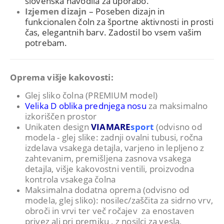
slovenska navodila za uporabo.
Izjemen dizajn
– Poseben dizajn in
funkcionalen čoln za športne aktivnosti in prosti
čas, elegantnih barv. Zadostil bo vsem vašim
potrebam.
Oprema višje kakovosti:
Glej sliko čolna (PREMIUM model)
Velika D oblika prednjega nosu
za maksimalno
izkoriščen prostor
Unikaten design
VIAMARE
sport
(odvisno od
modela - glej slike: zadnji ovalni tubusi, ročna
izdelava vsakega detajla, varjeno in lepljeno z
zahtevanim, premišljena zasnova vsakega
detajla, višje kakovostni ventili, proizvodna
kontrola vsakega čolna
Maksimalna dodatna oprema (odvisno od
modela, glej sliko): nosilec/zaščita za sidrno vrv,
obroči in vrvi ter več ročajev za enostaven
privez ali pri premiku , z nosilci za vesla,