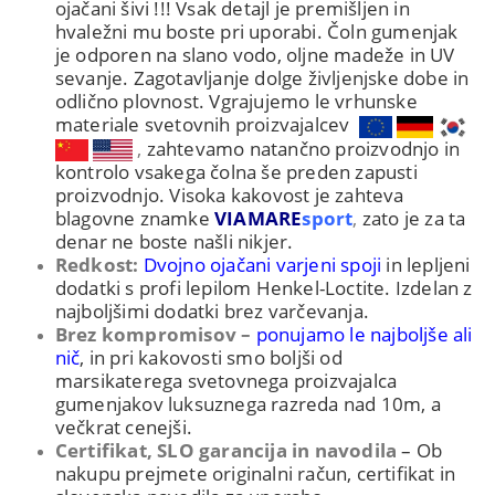
ojačani šivi !!! Vsak detajl je premišljen in
hvaležni mu boste pri uporabi. Čoln gumenjak
je odporen na slano vodo, oljne madeže in UV
sevanje. Zagotavljanje dolge življenjske dobe in
odlično plovnost.
Vgrajujemo le vrhunske
materiale svetovnih proizvajalcev
,
zahtevamo natančno proizvodnjo in
kontrolo vsakega čolna še preden zapusti
proizvodnjo. Visoka kakovost je zahteva
blagovne znamke
VIAMARE
sport
,
zato je za ta
denar ne boste našli nikjer.
Redkost:
Dvojno ojačani varjeni spoji
in lepljeni
dodatki s profi lepilom Henkel-Loctite. Izdelan z
najboljšimi dodatki brez varčevanja.
Brez kompromisov –
ponujamo le najboljše ali
nič
, in pri kakovosti smo boljši od
marsikaterega svetovnega proizvajalca
gumenjakov luksuznega razreda nad 10m, a
večkrat cenejši.
Certifikat, SLO garancija in navodila
– Ob
nakupu prejmete originalni račun, certifikat in