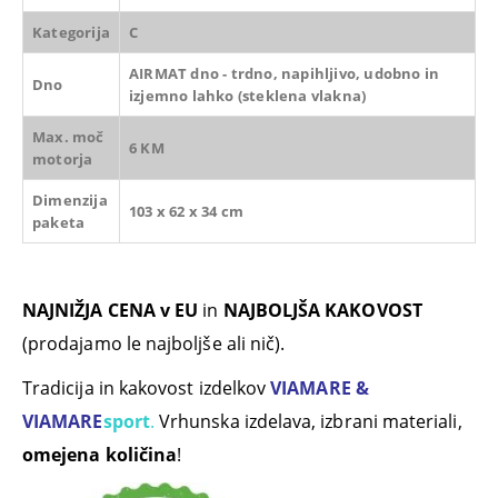
Kategorija
C
AIRMAT dno - trdno, napihljivo, udobno in
Dno
izjemno lahko (steklena vlakna)
Max. moč
6 KM
motorja
Dimenzija
103 x 62 x 34 cm
paketa
NAJNIŽJA CENA v EU
in
NAJBOLJŠA KAKOVOST
(prodajamo le najboljše ali nič).
Tradicija in kakovost izdelkov
VIAMARE &
VIAMARE
sport
.
Vrhunska izdelava, izbrani materiali,
omejena količina
!