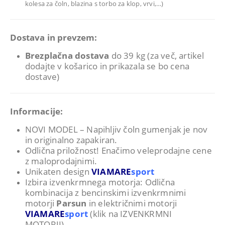
kolesa za čoln, blazina s torbo za klop, vrvi,…)
Dostava in prevzem:
Brezplačna dostava
do 39 kg (za več, artikel
dodajte v košarico in prikazala se bo cena
dostave)
Informacije:
NOVI MODEL – Napihljiv čoln gumenjak je nov
in originalno zapakiran.
Odlična priložnost! Enačimo veleprodajne cene
z maloprodajnimi.
Unikaten design
VIAMARE
sport
Izbira izvenkrmnega motorja: Odlična
kombinacija z bencinskimi izvenkrmnimi
motorji
Parsun
in električnimi motorji
VIAMARE
sport
(klik na IZVENKRMNI
MOTORJI).