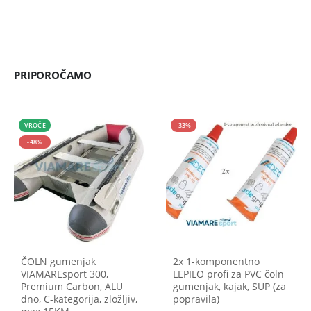
PRIPOROČAMO
VROČE
-33%
-48%
ČOLN gumenjak
2x 1-komponentno
VIAMAREsport 300,
LEPILO profi za PVC čoln
Premium Carbon, ALU
gumenjak, kajak, SUP (za
dno, C-kategorija, zložljiv,
popravila)