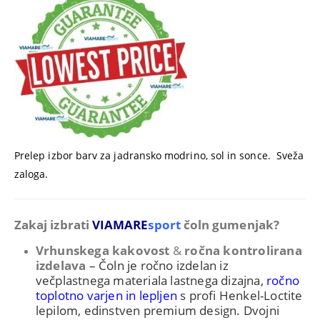
Prelep izbor barv za jadransko modrino, sol in sonce. Sveža
zaloga.
Zakaj izbrati
VIAMARE
sport
čoln gumenjak?
Vrhunskega kakovost
&
ročna kontrolirana
izdelava
– Čoln je ročno izdelan iz
večplastnega materiala lastnega dizajna,
ročno
toplotno varjen in lepljen
s profi Henkel-Loctite
lepilom,
edinstven premium design. Dvojni