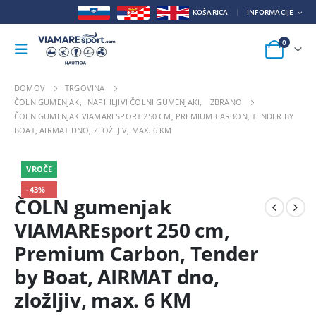
KOŠARICA
INFORMACIJE
0
DOMOV
TRGOVINA
ČOLN GUMENJAK
,
NAPIHLJIVI ČOLNI GUMENJAKI
,
IZBRANO
ČOLN GUMENJAK VIAMARESPORT 250 CM, PREMIUM CARBON, TENDER BY
BOAT, AIRMAT DNO, ZLOŽLJIV, MAX. 6 KM
VROČE
-43%
ČOLN gumenjak
VIAMAREsport 250 cm,
Premium Carbon, Tender
by Boat, AIRMAT dno,
zložljiv, max. 6 KM