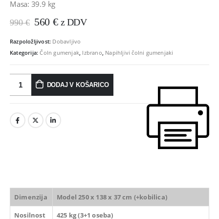
Masa: 39.9 kg
Prvotna
Trenutna
560
€
z DDV
990
€
cena
cena
je
je:
Razpoložljivost:
Dobavljivo
bila:
560 €.
Kategorija:
Čoln gumenjak
,
Izbrano
,
Napihljivi čolni gumenjaki
990 €.
DODAJ V KOŠARICO
Dimenzija
Model 250 x 138 x 37 cm (+kobilica)
Nosilnost
425 kg (3+1 oseba)