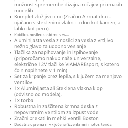
možnost spremembe dizajna ročajev pri enakih
modelih
Komplet zložljivo dno (Zračno Airmat dno –
ojačano s steklenimi vlakni: trdno kot kamen, a
lahko kot pero).
Kobilica, nosilec za sidrno vrv,…
Aluminijasta vesla z nosilci za vesla z vrtljivo
nežno glavo za udobno veslanje
Tlačilka za napihovanje in izpihovanje
(priporočamo nakup naše univerzalne,
električne 12V tlačilke VIAMAREsport, s katero
čoln napihnete v 1 min)
Set za krpanje brez lepila, s ključem za menjavo
ventilov
1x Aluminijasta ali Steklena vlakna klop
(odvisno od modela),
1x torba
Robustna in zaščitena krmna deska z
nepovratnim ventilom za izpust vode
Zračni prekati in mehki ventili Boston
Dodatna oprema ni vključena (izvenkrmni motor, tenda,