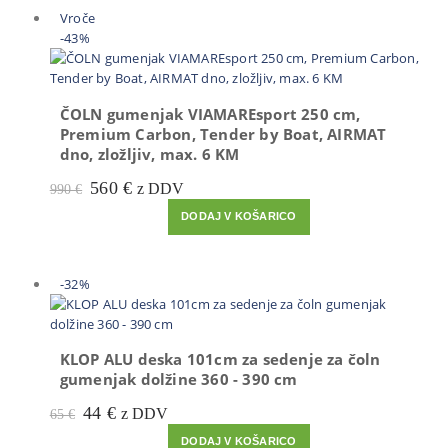
Vroče
-43%
ČOLN gumenjak VIAMAREsport 250 cm,
Premium Carbon, Tender by Boat, AIRMAT
dno, zložljiv, max. 6 KM
Prvotna
Trenutna
560
€
z DDV
990
€
cena
cena
DODAJ V KOŠARICO
je
je:
bila:
560 €.
990 €.
-32%
KLOP ALU deska 101cm za sedenje za čoln
gumenjak dolžine 360 - 390 cm
Prvotna
Trenutna
44
€
z DDV
65
€
cena
cena
DODAJ V KOŠARICO