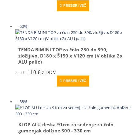
cena
cena
PREBERI VEČ
je
je:
bila:
65 €.
110 €.
-50%
TENDA BIMINI TOP za čoln 250 do 390,
zložljivo, D180 x Š130 x V120 cm (V oblika 2x
ALU palic)
Prvotna
Trenutna
110
€
z DDV
220
€
cena
cena
PREBERI VEČ
je
je:
bila:
110 €.
220 €.
-38%
KLOP ALU deska 91cm za sedenje za čoln
gumenjak dolžine 300 - 330 cm