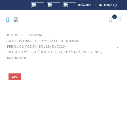
KOŠARICA
INFORMACIJE
0
DOMOV
TRGOVINA
ČOLN GUMENJAK
,
OPREMA ZA ČOLN
,
IZBRANO
,
PRIKOLICE, VOZIČKI, KOLESA ZA ČOLN
KOLESA VOZIČEK ZA ČOLN, U OBLIKA, ZLOŽLJIVO, 200KG, INOX,
UNIVERZALNI
VROČE
-41%