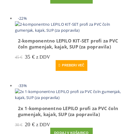
je
je:
bila:
44 €.
65 €.
-22%
2-komponentno LEPILO KIT-SET profi za PVC
čoln gumenjak, kajak, SUP (za popravila)
Prvotna
Trenutna
35
€
z DDV
45
€
cena
cena
PREBERI VEČ
je
je:
bila:
35 €.
45 €.
-33%
2x 1-komponentno LEPILO profi za PVC čoln
gumenjak, kajak, SUP (za popravila)
Prvotna
Trenutna
20
€
z DDV
30
€
cena
cena
DODAJ V KOŠARICO