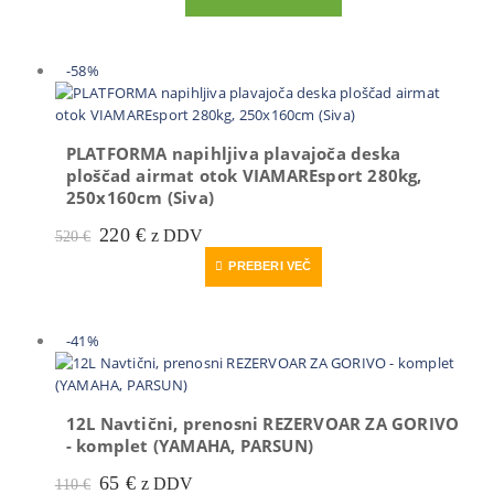
je
je:
bila:
20 €.
30 €.
-58%
PLATFORMA napihljiva plavajoča deska
ploščad airmat otok VIAMAREsport 280kg,
250x160cm (Siva)
Prvotna
Trenutna
220
€
z DDV
520
€
cena
cena
PREBERI VEČ
je
je:
bila:
220 €.
520 €.
-41%
12L Navtični, prenosni REZERVOAR ZA GORIVO
- komplet (YAMAHA, PARSUN)
Prvotna
Trenutna
65
€
z DDV
110
€