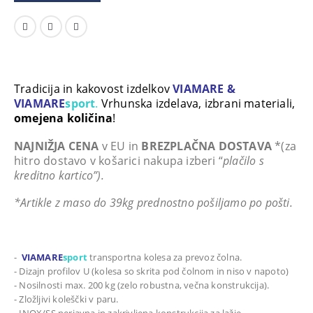
Tradicija in kakovost izdelkov
VIAMARE &
VIAMARE
sport
.
Vrhunska izdelava, izbrani materiali,
omejena količina
!
NAJNIŽJA CENA
v EU in
BREZPLAČNA DOSTAVA
*(za
hitro dostavo v košarici nakupa izberi “
plačilo s
kreditno kartico”).
*Artikle z maso do 39kg prednostno pošiljamo po pošti.
-
VIAMARE
sport
transportna kolesa za prevoz čolna.
- Dizajn profilov U (kolesa so skrita pod čolnom in niso v napoto)
- Nosilnosti max. 200 kg (zelo robustna, večna konstrukcija).
- Zložljivi koleščki v paru.