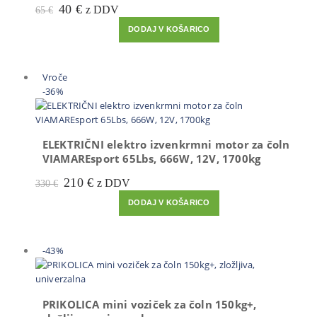
Prvotna
Trenutna
40
€
z DDV
65
€
cena
cena
DODAJ V KOŠARICO
je
je:
bila:
40 €.
65 €.
Vroče
-36%
ELEKTRIČNI elektro izvenkrmni motor za čoln
VIAMAREsport 65Lbs, 666W, 12V, 1700kg
Prvotna
Trenutna
210
€
z DDV
330
€
cena
cena
DODAJ V KOŠARICO
je
je:
bila:
210 €.
330 €.
-43%
PRIKOLICA mini voziček za čoln 150kg+,