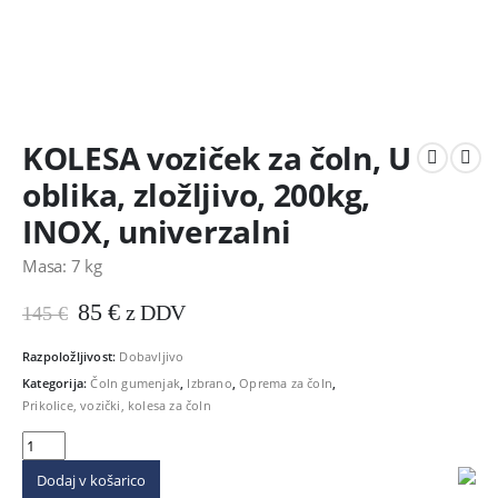
KOLESA voziček za čoln, U
oblika, zložljivo, 200kg,
INOX, univerzalni
Masa: 7 kg
Prvotna
Trenutna
85
€
z DDV
145
€
cena
cena
je
je:
Razpoložljivost:
Dobavljivo
bila:
85 €.
Kategorija:
Čoln gumenjak
,
Izbrano
,
Oprema za čoln
,
145 €.
Prikolice, vozički, kolesa za čoln
Dodaj v košarico