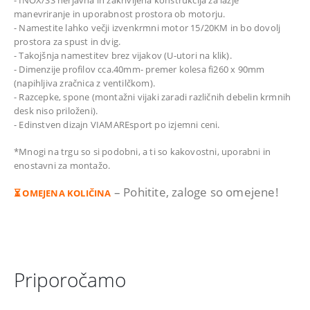
- INOX/SS nerjavna in zakrivljena konstrukcija za lažje
manevriranje in uporabnost prostora ob motorju.
- Namestite lahko večji izvenkrmni motor 15/20KM in bo dovolj
prostora za spust in dvig.
- Takojšnja namestitev brez vijakov (U-utori na klik).
- Dimenzije profilov cca.40mm- premer kolesa fi260 x 90mm
(napihljiva zračnica z ventilčkom).
- Razcepke, spone (montažni vijaki zaradi različnih debelin krmnih
desk niso priloženi).
- Edinstven dizajn VIAMAREsport po izjemni ceni.
*Mnogi na trgu so si podobni, a ti so kakovostni, uporabni in
enostavni za montažo.
– Pohitite, zaloge so omejene!
⏳ OMEJENA KOLIČINA
Priporočamo