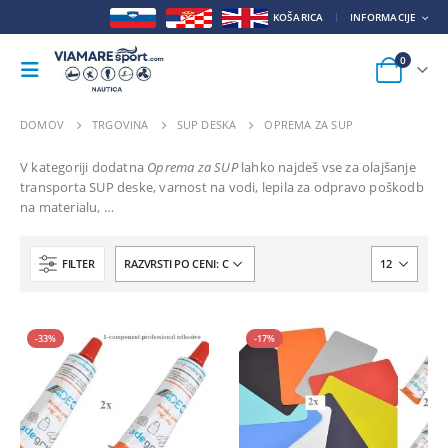
KOŠARICA
INFORMACIJE
0
DOMOV
TRGOVINA
SUP DESKA
OPREMA ZA SUP
V kategoriji dodatna
Oprema za SUP
lahko najdeš vse za olajšanje
transporta SUP deske, varnost na vodi, lepila za odpravo poškodb
na materialu, …
FILTER
-33%
-17%