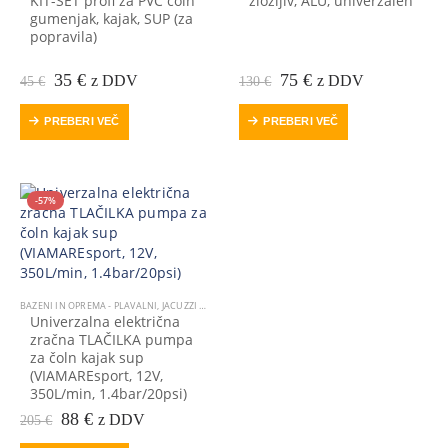
KIT-SET profi za PVC čoln
zložljiv, ALU, univerzalen
gumenjak, kajak, SUP (za
popravila)
Prvotna
Trenutna
Prvotna
Trenutna
35
€
75
€
z DDV
z DDV
45
€
130
€
cena
cena
cena
cena
je
je:
je
je:
PREBERI VEČ
PREBERI VEČ
bila:
35 €.
bila:
75 €.
45 €.
130 €.
-57%
BAZENI IN OPREMA - PLAVALNI, JACUZZI SPA MASAŽNI BAZEN
,
ČOLN GUMENJAK
,
KAJAK, KANU
,
O
Univerzalna električna
zračna TLAČILKA pumpa
za čoln kajak sup
(VIAMAREsport, 12V,
350L/min, 1.4bar/20psi)
Prvotna
Trenutna
88
€
z DDV
205
€
cena
cena