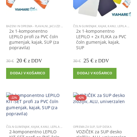
BAZENI IN OPREMA - PLAVALNI, JACUZZI SPA MASAŽNI BAZEN
ČOLN GUMENJAK
,
ČOLN GUMENJAK
,
KAJAK, KANU
,
IZBRANO
,
LEPILA ZA POPRAVILO
,
KAJA
2x 1-komponentno
2x 1-komponentno
LEPILO profi za PVC čoln
LEPILO + 2x FLIKA za PVC
gumenjak, kajak, SUP (za
čoln gumenjak, kajak,
popravila)
SUP
Prvotna
Trenutna
Prvotna
Trenutna
20
€
25
€
z DDV
z DDV
30
€
30
€
cena
cena
cena
cena
je
je:
je
je:
DODAJ V KOŠARICO
DODAJ V KOŠARICO
bila:
20 €.
bila:
25 €.
30 €.
30 €.
-22%
-42%
ČOLN GUMENJAK
,
KAJAK, KANU
,
LEPILA ZA POPRAVILO
OPREMA ZA SUP
,
OPREMA ZA ČOLN
,
SUP DESKA
,
OPREMA ZA KAJAK
,
OP
2-komponentno LEPILO
VOZIČEK za SUP desko