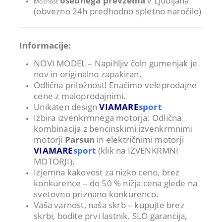
osebnega prevzema
v Ljubljana
Možnost
(obvezno 24h predhodno spletno naročilo)
Informacije:
NOVI MODEL – Napihljiv čoln gumenjak je
nov in originalno zapakiran.
Odlična priložnost! Enačimo veleprodajne
cene z maloprodajnimi.
Unikaten design
VIAMARE
sport
Izbira izvenkrmnega motorja: Odlična
kombinacija z bencinskimi izvenkrmnimi
motorji
Parsun
in električnimi motorji
VIAMARE
sport
(klik na IZVENKRMNI
MOTORJI).
Izjemna kakovost za nizko ceno, brez
konkurence – do 50 % nižja cena glede na
svetovno priznano konkurenco.
Vaša varnost, naša skrb – kupujte brez
skrbi, bodite prvi lastnik. SLO garancija,