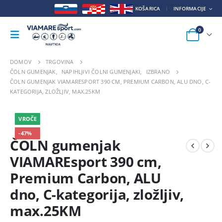
KOŠARICA
INFORMACIJE
0
DOMOV
TRGOVINA
ČOLN GUMENJAK
,
NAPIHLJIVI ČOLNI GUMENJAKI
,
IZBRANO
ČOLN GUMENJAK VIAMARESPORT 390 CM, PREMIUM CARBON, ALU DNO, C-
KATEGORIJA, ZLOŽLJIV, MAX.25KM
VROČE
-47%
ČOLN gumenjak
VIAMAREsport 390 cm,
Premium Carbon, ALU
dno, C-kategorija, zložljiv,
max.25KM