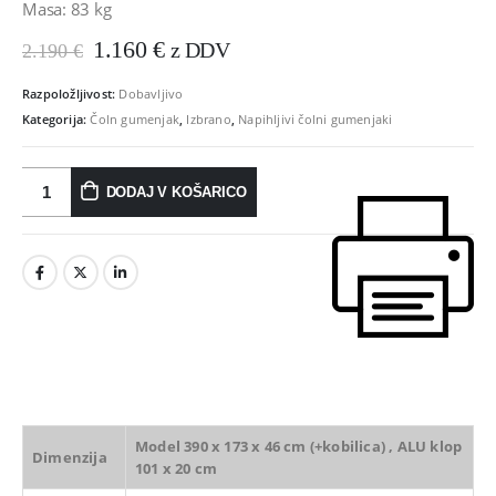
Masa: 83 kg
Prvotna
Trenutna
1.160
€
z DDV
2.190
€
cena
cena
je
je:
Razpoložljivost:
Dobavljivo
bila:
1.160 €.
Kategorija:
Čoln gumenjak
,
Izbrano
,
Napihljivi čolni gumenjaki
2.190 €.
DODAJ V KOŠARICO
Model 390 x 173 x 46 cm (+kobilica) , ALU klop
Dimenzija
101 x 20 cm