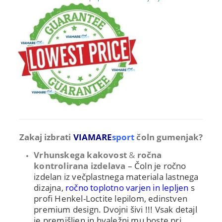
Zakaj izbrati
VIAMARE
sport
čoln gumenjak?
Vrhunskega kakovost
&
ročna
kontrolirana izdelava
– Čoln je ročno
izdelan iz večplastnega materiala lastnega
dizajna,
ročno toplotno varjen in lepljen
s
profi Henkel-Loctite lepilom,
edinstven
premium design. Dvojni šivi !!! Vsak detajl
je premišljen in hvaležni mu boste pri