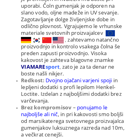
uporabi. Čoln gumenjak je odporen na
slano vodo, oljne madeže in UV sevanje.
Zagotavljanje dolge življenjske dobe in
odlično plovnost.
Vgrajujemo le vrhunske
materiale svetovnih proizvajalcev
,
zahtevamo natančno
proizvodnjo in kontrolo vsakega čolna še
preden zapusti proizvodnjo. Visoka
kakovost je zahteva blagovne znamke
VIAMARE
sport
,
zato je za ta denar ne
boste našli nikjer.
Redkost:
Dvojno ojačani varjeni spoji
in
lepljeni dodatki s profi lepilom Henkel-
Loctite. Izdelan z najboljšimi dodatki brez
varčevanja.
Brez kompromisov –
ponujamo le
najboljše ali nič
, in pri kakovosti smo boljši
od marsikaterega svetovnega proizvajalca
gumenjakov luksuznega razreda nad 10m,
a večkrat cenejši.