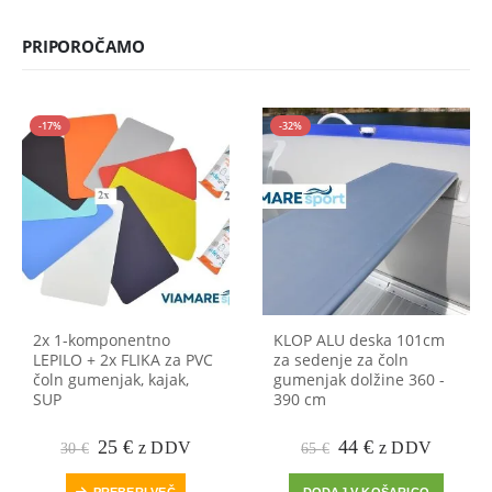
PRIPOROČAMO
-17%
-32%
2x 1-komponentno
KLOP ALU deska 101cm
LEPILO + 2x FLIKA za PVC
za sedenje za čoln
čoln gumenjak, kajak,
gumenjak dolžine 360 -
SUP
390 cm
Prvotna
Trenutna
Prvotna
Trenutna
25
€
44
€
z DDV
z DDV
30
€
65
€
cena
cena
cena
cena
je
je:
je
je:
PREBERI VEČ
DODAJ V KOŠARICO