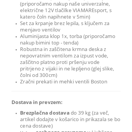
(priporočamo nakup naše univerzalne,
električne 12V tlačilke VIAMAREsport, s
katero čoln napihnete v 5min)
Set za krpanje brez lepila, s ključem za
menjavo ventilov
Aluminijasta klop 1x, torba (priporočamo
nakup bimini top - tenda)
Robustna in zaščitena krmna deska z
nepovratnim ventilom za izpust vode,
zaščitno platno proti pršenju vode
pritrjeno z vijaki in ne lepljeno (glej slike,
čolni od 300cm)
Zračni prekati in mehki ventili Boston
Dostava in prevzem:
Brezplačna dostava
do 39 kg (za več,
artikel dodajte v košarico in prikazala se bo
cena dostave)