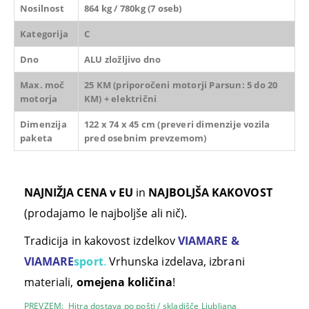
Nosilnost
864 kg / 780kg (7 oseb)
Kategorija
C
Dno
ALU zložljivo dno
Max. moč
25 KM (priporočeni motorji Parsun: 5 do 20
motorja
KM) + električni
Dimenzija
122 x 74 x 45 cm (preveri dimenzije vozila
paketa
pred osebnim prevzemom)
NAJNIŽJA CENA v EU
in
NAJBOLJŠA KAKOVOST
(prodajamo le najboljše ali nič).
Tradicija in kakovost izdelkov
VIAMARE &
VIAMARE
sport
.
Vrhunska izdelava, izbrani
materiali,
omejena količina
!
PREVZEM: Hitra dostava po pošti / skladišče Ljubljana