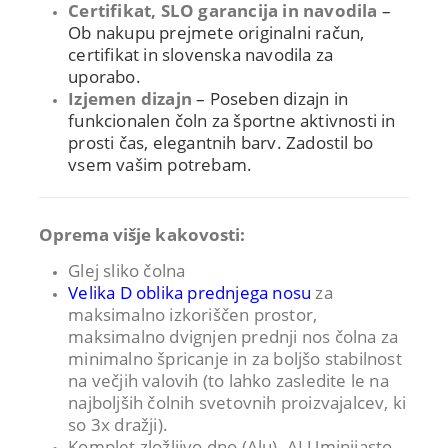
Certifikat, SLO garancija in navodila
–
Ob nakupu prejmete originalni račun,
certifikat in slovenska navodila za
uporabo.
Izjemen dizajn
– Poseben dizajn in
funkcionalen čoln za športne aktivnosti in
prosti čas, elegantnih barv. Zadostil bo
vsem vašim potrebam.
Oprema višje kakovosti:
Glej sliko čolna
Velika D oblika prednjega nosu
za
maksimalno izkoriščen prostor,
maksimalno dvignjen prednji nos čolna za
minimalno špricanje in za boljšo stabilnost
na večjih valovih (to lahko zasledite le na
najboljših čolnih svetovnih proizvajalcev, ki
so 3x dražji).
Komplet zložljivo dno (Alu). ALUminijasto