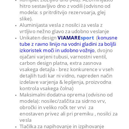
hitro sestavljivo dno z vodili (odvisno od
modela: s pritrditvijo rezervoarja, glej
slike).
Aluminijasta vesla z nosilci za vesla z
vrtljivo nežno glavo za udobno veslanje
Unikaten design
VIAMARE
sport
(
konusne
tube z ravno linijo na vodni gladini za boljši
izkoristek moči in udobno vožnjo
, dvojno
ojačani varjeni tubusi, varnostni ventil,
carbon design platna, extra zasnova
vsakega detajla - brez konkurence v vseh
detajlih tudi kar ni vidno, napreden način
izdelave varjenja & lepljenja, proizvodna
kontrola vsakega čolna)
Maksimalni dodatna oprema (odvisno od
modela): nosilec/zaščita za sidrno vrv,
obročki in veliko ročk ter vrvi za
enostaven privez ali pri premiku , nosilci za
vesla
Tlačilka za napihovanje in izpihovanje