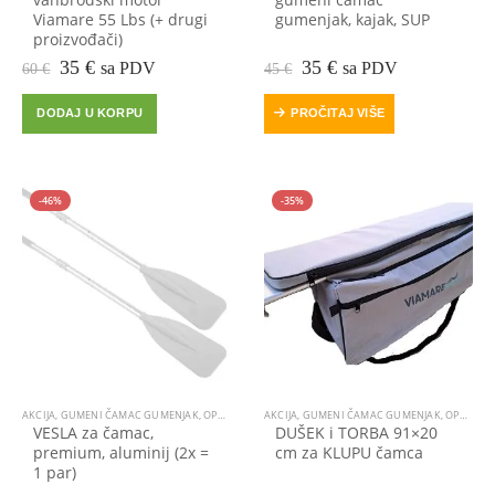
Viamare 55 Lbs (+ drugi
gumenjak, kajak, SUP
proizvođači)
Izvorna
Trenutna
Izvorna
Trenutna
35
€
35
€
sa PDV
sa PDV
60
€
45
€
cijena
cijena
cijena
cijena
bila
je:
bila
je:
DODAJ U KORPU
PROČITAJ VIŠE
je:
35 €.
je:
35 €.
60 €.
45 €.
-46%
-35%
AKCIJA
,
GUMENI ČAMAC GUMENJAK
,
OPREMA ZA ČAMCE
AKCIJA
,
GUMENI ČAMAC GUMENJAK
,
OPREMA ZA ČAMCE
VESLA za čamac,
DUŠEK i TORBA 91×20
premium, aluminij (2x =
cm za KLUPU čamca
1 par)