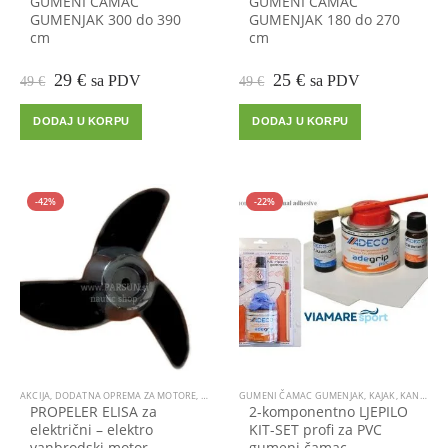
GUMENI ČAMAC
GUMENI ČAMAC
GUMENJAK 300 do 390
GUMENJAK 180 do 270
cm
cm
Izvorna
Trenutna
Izvorna
Trenutna
29
€
25
€
sa PDV
sa PDV
49
€
49
€
cijena
cijena
cijena
cijena
bila
je:
bila
je:
DODAJ U KORPU
DODAJ U KORPU
je:
29 €.
je:
25 €.
49 €.
49 €.
-42%
-22%
AKCIJA
,
DODATNA OPREMA ZA MOTORE
,
VANBRODSKI MOTOR
GUMENI ČAMAC GUMENJAK
,
KAJAK, KANU
,
LEP
PROPELER ELISA za
2-komponentno LJEPILO
električni – elektro
KIT-SET profi za PVC
vanbrodski motor
gumeni čamac