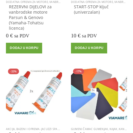
DODATNA OPREMA ZA MOTORE
,
VANBRODSKI MOTOR
DODATNA OPREMA ZA MOTORE
,
VANBRODSKI MOTOR
REZERVNI DIJELOVI za
START-STOP ključ
vanbrodske motore
(univerzalan)
Parsun & Genovo
(Yamaha-Tohatsu
licenca)
0
€
10
€
sa PDV
sa PDV
DODAJ U KORPU
DODAJ U KORPU
-33%
-17%
AKCIJA
,
BAZENI I OPREMA- JACUZZI SPA HIDROMASAŽNI
GUMENI ČAMAC GUMENJAK
,
GUMENI ČAMAC GUMENJAK
,
KAJAK, KANU
,
KAJAK, K
,
LEP