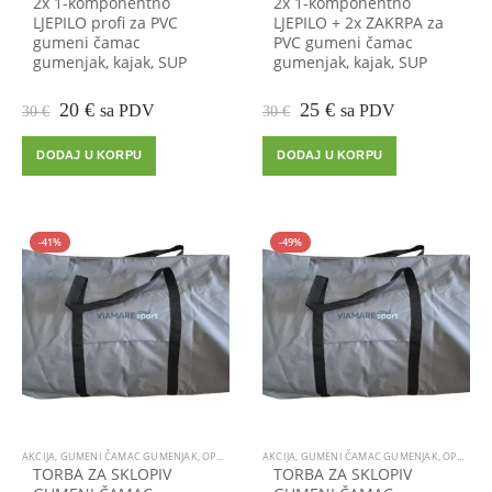
2x 1-komponentno
2x 1-komponentno
LJEPILO profi za PVC
LJEPILO + 2x ZAKRPA za
gumeni čamac
PVC gumeni čamac
gumenjak, kajak, SUP
gumenjak, kajak, SUP
Izvorna
Trenutna
Izvorna
Trenutna
20
€
25
€
sa PDV
sa PDV
30
€
30
€
cijena
cijena
cijena
cijena
bila
je:
bila
je:
DODAJ U KORPU
DODAJ U KORPU
je:
20 €.
je:
25 €.
30 €.
30 €.
-41%
-49%
AKCIJA
,
GUMENI ČAMAC GUMENJAK
,
OPREMA ZA ČAMCE
AKCIJA
,
GUMENI ČAMAC GUMENJAK
,
OPREMA ZA ČAMCE
TORBA ZA SKLOPIV
TORBA ZA SKLOPIV