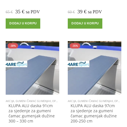
Izvorna
Trenutna
Izvorna
Trenutna
35
€
39
€
sa PDV
sa PDV
65
€
60
€
cijena
cijena
cijena
cijena
bila
je:
bila
je:
DODAJ U KORPU
DODAJ U KORPU
je:
35 €.
je:
39 €.
65 €.
60 €.
-38%
-35%
AKCIJA
,
GUMENI ČAMAC GUMENJAK
,
OPREMA ZA ČAMCE
AKCIJA
,
GUMENI ČAMAC GUMENJAK
,
OPREMA ZA ČAMCE
KLUPA ALU daska 91cm
KLUPA ALU daska 97cm
za sjedenje za gumeni
za sjedenje za gumeni
čamac gumenjak dužine
čamac gumenjak dužine
300 – 330 cm
200-250 cm