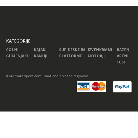
KATEGORIJE
ČOLNI
KAJAKI,
SUP DESKE IN
IZVENKRMNI
BAZENI,
GUMENJAKI
KANUJI
PLATFORME
MOTORJI
VRTNI
TUŠI
©viamaresport.com navtična spletna trgovina