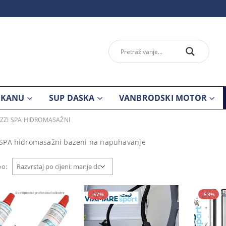
 KANU
SUP DASKA
VANBRODSKI MOTOR
UZZI SPA HIDROMASAŽNI
 SPA hidromasažni bazeni na napuhavanje
po:
-57%
-53%