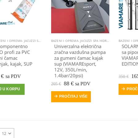
NI I OPREMA- JACUZZI SPA HIDROMASAŽNI
,
GUMENI ČAMAC GUMENJAK
BAZENI I OPREMA- JACUZZI SPA HIDROMASAŽNI
,
KAJAK, KANU
,
GUMENI
,
LEP
komponentno
Univerzalna električna
SOLARNI
O profi za PVC
zračna vazdušna pumpa
sa pip
i čamac
za gumeni čamac kajak
VIAMAR
jak, kajak, SUP
sup (VIAMAREsport,
EDITION
12V, 350L/min,
1.4bar/20psi)
vorna
Trenutna
Iz
0
€
16
sa PDV
350
€
jena
cijena
cij
Izvorna
Trenutna
88
€
sa PDV
205
€
a
je:
bil
cijena
cijena
J U KORPU
PROČI
20 €.
je:
bila
je:
PROČITAJ VIŠE
 €.
35
je:
88 €.
205 €.