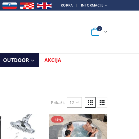
|
KORPA
INFORMACIJE
0
OUTDOOR
AKCIJA
Prikaži:
-45%