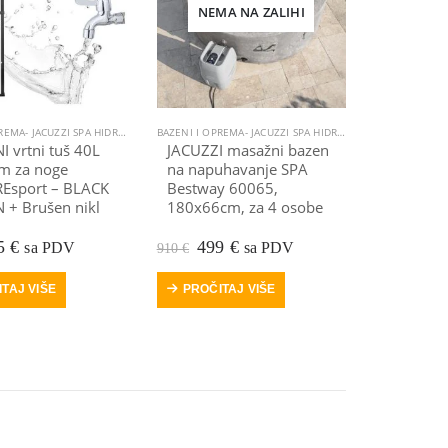
NEMA NA ZALIHI
 ČAMAC GUMENJAK
ILA ZA POPRAVILO
,
,
OPREMA ZA ČAMCE
KAJAK, KANU
BAZENI I OPREMA- JACUZZI SPA HIDROMASAŽNI
,
OPREMA ZA ČAMCE
,
OUTDOOR
,
OPREMA ZA KAJAK
,
VRTNI SOLARNI TUŠEVI
,
OPREMA ZA KAJAK
,
OPREMA ZA SUP
BAZENI I OPREMA- JACUZZI SPA HIDROMASAŽNI
,
OPREMA ZA SUP
,
OUTDOOR
,
OUTDOOR
,
SUP
,
 vrtni tuš 40L
JACUZZI masažni bazen
om za noge
na napuhavanje SPA
Esport – BLACK
Bestway 60065,
 + Brušen nikl
180x66cm, za 4 osobe
vorna
Trenutna
Izvorna
Trenutna
5
€
499
€
sa PDV
sa PDV
910
€
ena
cijena
cijena
cijena
a
je:
bila
je:
TAJ VIŠE
PROČITAJ VIŠE
165 €.
je:
499 €.
0 €.
910 €.