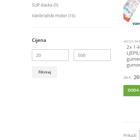
SUP daska
(9)
Vanbrodski motor
(16)
Cijena
AKCIJA
,
BAZE
2x 1-
LJEPIL
gumen
gumen
Min
Maks
Filtriraj
cijena
cijena
Iz
2
30
€
ci
bil
DODA
je:
30
Prikaži: