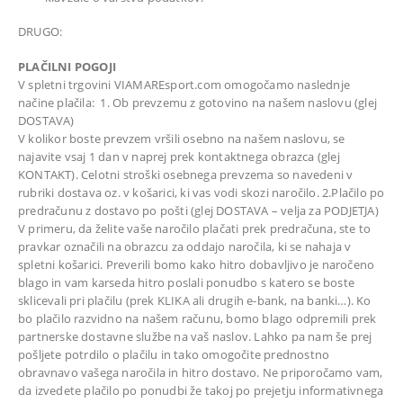
DRUGO:
PLAČILNI POGOJI
V spletni trgovini VIAMAREsport.com omogočamo naslednje
načine plačila: 1. Ob prevzemu z gotovino na našem naslovu (glej
DOSTAVA)
V kolikor boste prevzem vršili osebno na našem naslovu, se
najavite vsaj 1 dan v naprej prek kontaktnega obrazca (glej
KONTAKT). Celotni stroški osebnega prevzema so navedeni v
rubriki dostava oz. v košarici, ki vas vodi skozi naročilo. 2.Plačilo po
predračunu z dostavo po pošti (glej DOSTAVA – velja za PODJETJA)
V primeru, da želite vaše naročilo plačati prek predračuna, ste to
pravkar označili na obrazcu za oddajo naročila, ki se nahaja v
spletni košarici. Preverili bomo kako hitro dobavljivo je naročeno
blago in vam karseda hitro poslali ponudbo s katero se boste
sklicevali pri plačilu (prek KLIKA ali drugih e-bank, na banki…). Ko
bo plačilo razvidno na našem računu, bomo blago odpremili prek
partnerske dostavne službe na vaš naslov. Lahko pa nam še prej
pošljete potrdilo o plačilu in tako omogočite prednostno
obravnavo vašega naročila in hitro dostavo. Ne priporočamo vam,
da izvedete plačilo po ponudbi že takoj po prejetju informativnega