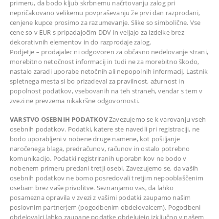
primeru, da bodo kljub skrbnemu načrtovanju zalog pri
nepričakovano velikemu povpraševanju že prvi dan razprodani,
cenjene kupce prosimo za razumevanje. Slike so simbolične. Vse
cene so v EUR s pripadajočim DDV in veljajo za izdelke brez
dekorativnih elementov in do razprodaje zalog.
Podjetje – prodajalec ni odgovoren za občasno nedelovanje strani,
morebitno netočnost informacij in tudi ne za morebitno škodo,
nastalo zaradi uporabe netočnih ali nepopolnih informacij. Lastnik
spletnega mesta si bo prizadeval za pravilnost, ažurnost in
popolnost podatkov, vsebovanih na teh straneh, vendar s tem v
zvezi ne prevzema nikakršne odgovornosti.
VARSTVO OSEBNIH PODATKOV
Zavezujemo se k varovanju vseh
osebnih podatkov. Podatki, katere ste navedli pri registraciji, ne
bodo uporabljeni v nobene druge namene, kot pošiljanje
naročenega blaga, predračunov, računov in ostalo potrebno
komunikacijo. Podatki registriranih uporabnikov ne bodo v
nobenem primeru predani tretji osebi. Zavezujemo se, da vaših
osebnih podatkov ne bomo posredovali tretjim nepooblaščenim
osebam brez vaše privolitve. Seznanjamo vas, da lahko
posamezna opravila v zvezi z vašimi podatki zaupamo našim
poslovnim partnerjem (pogodbenim obdelovalcem). Pogodbeni
obdelovalci lahko zaupane podatke obdelujejo izključno v našem