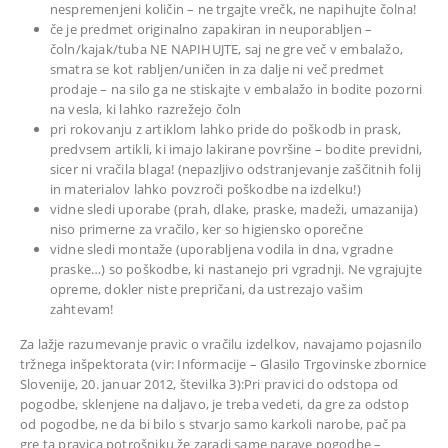
nespremenjeni količin – ne trgajte vrečk, ne napihujte čolna!
če je predmet originalno zapakiran in neuporabljen –
čoln/kajak/tuba NE NAPIHUJTE, saj ne gre več v embalažo,
smatra se kot rabljen/uničen in za dalje ni več predmet
prodaje – na silo ga ne stiskajte v embalažo in bodite pozorni
na vesla, ki lahko razrežejo čoln
pri rokovanju z artiklom lahko pride do poškodb in prask,
predvsem artikli, ki imajo lakirane površine – bodite previdni,
sicer ni vračila blaga! (nepazljivo odstranjevanje zaščitnih folij
in materialov lahko povzroči poškodbe na izdelku!)
vidne sledi uporabe (prah, dlake, praske, madeži, umazanija)
niso primerne za vračilo, ker so higiensko oporečne
vidne sledi montaže (uporabljena vodila in dna, vgradne
praske…) so poškodbe, ki nastanejo pri vgradnji. Ne vgrajujte
opreme, dokler niste prepričani, da ustrezajo vašim
zahtevam!
Za lažje razumevanje pravic o vračilu izdelkov, navajamo pojasnilo
tržnega inšpektorata (vir: Informacije – Glasilo Trgovinske zbornice
Slovenije, 20. januar 2012, številka 3):Pri pravici do odstopa od
pogodbe, sklenjene na daljavo, je treba vedeti, da gre za odstop
od pogodbe, ne da bi bilo s stvarjo samo karkoli narobe, pač pa
gre ta pravica potrošniku že zaradi same narave pogodbe –