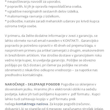
* neupoštevanju navodil za uporabo,
* popravilih, ki jih je opravila nepooblaščena oseba,
* vgraditve neoriginalnih sestavnih delov izdelka,
* malomarnega ravnanja z izdelkom,
* poškodbe, nastale zaradi mehanskih udarcev po krivdi kupca
oziroma tretje osebe.
V primeru, da želite dodatne informacije v zvezi z garancijo, se
lahko obrnete na naš email naveden v KONTAKTI . Garancijsko
popravilo je potrebno opraviti v 45 dneh od prejema blaga, v
nasprotnem primeru pa artikel zamenjati z drugim, enakovrednim
in brezhibnim artiklom. Vse stroške dostave v garancijskem roku
vedno krije kupec, ki uveljavlja garancijo. Pošiljke se obvezno
pošiljajo po GLS dostavi, pri čemer pa pošiljke ne smete
obremeniti z nikakršno odkupno vrednostjo – za napotke nas
predhodno kontaktirajte.
NAROČANJE – SKLEPANJE POGODB
Pogodbe so sklenjene v
slovenskem jeziku. Hranimo jih v elektronski obliki na sedežu
podjetja, kakor jih tudi pošiljamo kupcem v .pdf formatu . Kupci
lahko tudi zahtevajo kopijo v .pdf formatu prek
našega
kontaktnega naslova
. Za kopije pogodb (računov,
dobavnic), ki so starejše od 6 mesecev zaračunamo strošek izdaje.