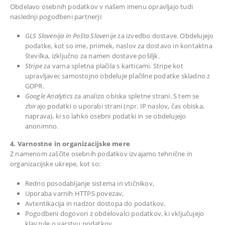
Obdelavo osebnih podatkov v našem imenu opravljajo tudi
naslednji pogodbeni partnerji:
GLS Slovenija in Pošta Slovenije
za izvedbo dostave. Obdelujejo
podatke, kot so ime, priimek, naslov za dostavo in kontaktna
številka, izključno za namen dostave pošiljk.
Stripe
za varna spletna plačila s karticami. Stripe kot
upravljavec samostojno obdeluje plačilne podatke skladno z
GDPR.
Google Analytics
za analizo obiska spletne strani. S tem se
zbirajo podatki o uporabi strani (npr. IP naslov, čas obiska,
naprava), ki so lahko osebni podatki in se obdelujejo
anonimno.
4. Varnostne in organizacijske mere
Z namenom zaščite osebnih podatkov izvajamo tehnične in
organizacijske ukrepe, kot so:
Redno posodabljanje sistema in vtičnikov,
Uporaba varnih HTTPS povezav,
Avtentikacija in nadzor dostopa do podatkov,
Pogodbeni dogovori z obdelovalci podatkov, ki vključujejo
klavzule o varstvu podatkov.