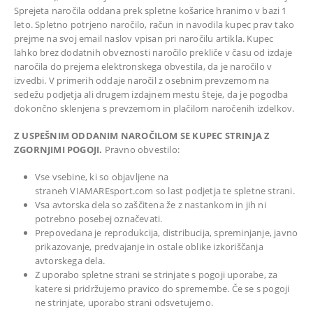
Sprejeta naročila oddana prek spletne košarice hranimo v bazi 1
leto. Spletno potrjeno naročilo, račun in navodila kupec prav tako
prejme na svoj email naslov vpisan pri naročilu artikla. Kupec
lahko brez dodatnih obveznosti naročilo prekliče v času od izdaje
naročila do prejema elektronskega obvestila, da je naročilo v
izvedbi. V primerih oddaje naročil z osebnim prevzemom na
sedežu podjetja ali drugem izdajnem mestu šteje, da je pogodba
dokončno sklenjena s prevzemom in plačilom naročenih izdelkov.
Z USPEŠNIM ODDANIM NAROČILOM SE KUPEC STRINJA Z
ZGORNJIMI POGOJI.
Pravno obvestilo:
Vse vsebine, ki so objavljene na
straneh VIAMAREsport.com so last podjetja te spletne strani.
Vsa avtorska dela so zaščitena že z nastankom in jih ni
potrebno posebej označevati.
Prepovedana je reprodukcija, distribucija, spreminjanje, javno
prikazovanje, predvajanje in ostale oblike izkoriščanja
avtorskega dela.
Z uporabo spletne strani se strinjate s pogoji uporabe, za
katere si pridržujemo pravico do spremembe. Če se s pogoji
ne strinjate, uporabo strani odsvetujemo.