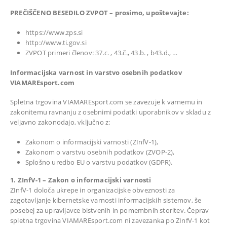
PREČIŠČENO BESEDILO ZVPOT – prosimo, upoštevajte:
https://www.zps.si
http://www.ti.gov.si
ZVPOT primeri členov: 37.c. , 43.č., 43.b. , b43.d., …
Informacijska varnost in varstvo osebnih podatkov
VIAMAREsport.com
Spletna trgovina VIAMAREsport.com se zavezuje k varnemu in
zakonitemu ravnanju z osebnimi podatki uporabnikov v skladu z
veljavno zakonodajo, vključno z:
Zakonom o informacijski varnosti (ZInfV-1),
Zakonom o varstvu osebnih podatkov (ZVOP-2),
Splošno uredbo EU o varstvu podatkov (GDPR).
1. ZInfV-1 – Zakon o informacijski varnosti
ZInfV-1 določa ukrepe in organizacijske obveznosti za
zagotavljanje kibernetske varnosti informacijskih sistemov, še
posebej za upravljavce bistvenih in pomembnih storitev. Čeprav
spletna trgovina VIAMAREsport.com ni zavezanka po ZInfV-1 kot