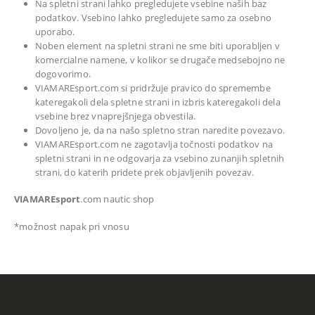
Na spletni strani lahko pregledujete vsebine naših baz
podatkov. Vsebino lahko pregledujete samo za osebno
uporabo.
Noben element na spletni strani ne sme biti uporabljen v
komercialne namene, v kolikor se drugače medsebojno ne
dogovorimo.
VIAMAREsport.com si pridržuje pravico do spremembe
kateregakoli dela spletne strani in izbris kateregakoli dela
vsebine brez vnaprejšnjega obvestila.
Dovoljeno je, da na našo spletno stran naredite povezavo.
VIAMAREsport.com ne zagotavlja točnosti podatkov na
spletni strani in ne odgovarja za vsebino zunanjih spletnih
strani, do katerih pridete prek objavljenih povezav.
VIAMAREsport
.com nautic shop
*možnost napak pri vnosu