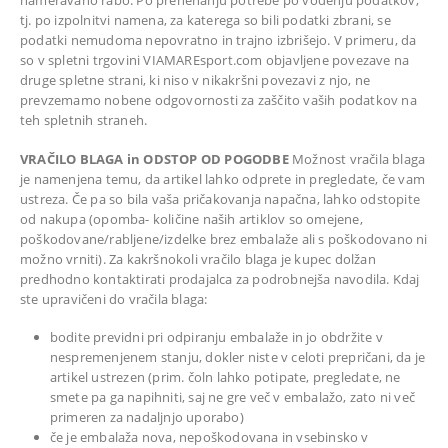
nameravano rabo. Po prenehanju potrebe po vodenju podatkov,
tj. po izpolnitvi namena, za katerega so bili podatki zbrani, se
podatki nemudoma nepovratno in trajno izbrišejo. V primeru, da
so v spletni trgovini VIAMAREsport.com objavljene povezave na
druge spletne strani, ki niso v nikakršni povezavi z njo, ne
prevzemamo nobene odgovornosti za zaščito vaših podatkov na
teh spletnih straneh.
VRAČILO BLAGA in ODSTOP OD POGODBE
Možnost vračila blaga
je namenjena temu, da artikel lahko odprete in pregledate, če vam
ustreza. Če pa so bila vaša pričakovanja napačna, lahko odstopite
od nakupa (opomba- količine naših artiklov so omejene,
poškodovane/rabljene/izdelke brez embalaže ali s poškodovano ni
možno vrniti). Za kakršnokoli vračilo blaga je kupec dolžan
predhodno kontaktirati prodajalca za podrobnejša navodila. Kdaj
ste upravičeni do vračila blaga:
bodite previdni pri odpiranju embalaže in jo obdržite v
nespremenjenem stanju, dokler niste v celoti prepričani, da je
artikel ustrezen (prim. čoln lahko potipate, pregledate, ne
smete pa ga napihniti, saj ne gre več v embalažo, zato ni več
primeren za nadaljnjo uporabo)
če je embalaža nova, nepoškodovana in vsebinsko v