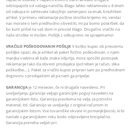
odstopajoče od vašega naročila. Blago lahko reklamirate v 8 dneh
od nakupa in zahtevate takojšnjo zamenjavo za enak, brezhiben
artikel. V primeru reklamacije poštne stroške krijemo mi, vendar
nas morate o tem predhodno obvestiti, mi pa bomo poskrbeli, da
bo kurir prišel na vaš dom in prevzel blago. Drugačno vračilo na
naše stroške ni možen. Pošiljk z odkupnino ne sprejemamo!
VRAČILO POŠKODOVANIH POŠILJK
V koliko kupec ob prevzemu
pošiljke opazi, da je artikel ali paket fizično poškodovan, v njem
manjka vsebina ali kaže znake odprtja, mora sprožiti postopek
reklamacije tako da obvesti prodajalca (potreben je račun, slika
poškodbe,…). Paket za vračilo kupec pripravi sam po predhodnem
dogovoru s prodajalcem ali pa nam ga pripelje.
GARANCIJA
je 12 mesecev, če ni drugače navedeno. Pri
uveljavljanju garancije veljajo garancijski pogoji navedeni na
garancijskem listu. Garancija praviloma ne velja za potrošni
material, itd. Garancijo se uveljavlja z original računom in
garancijskim listom. Vse tovarniške okvare in pomanjkljivosti, ki bi
nastale v garancijskem roku bodo odpravljene brezplačno.
Garancija preneha veljati pri: