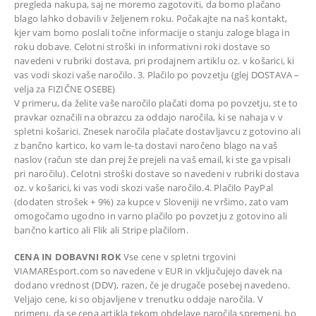
pregleda nakupa, saj ne moremo zagotoviti, da bomo plačano
blago lahko dobavili v željenem roku. Počakajte na naš kontakt,
kjer vam bomo poslali točne informacije o stanju zaloge blaga in
roku dobave. Celotni stroški in informativni roki dostave so
navedeni v rubriki dostava, pri prodajnem artiklu oz. v košarici, ki
vas vodi skozi vaše naročilo. 3. Plačilo po povzetju (glej DOSTAVA –
velja za FIZIČNE OSEBE)
V primeru, da želite vaše naročilo plačati doma po povzetju, ste to
pravkar označili na obrazcu za oddajo naročila, ki se nahaja v v
spletni košarici. Znesek naročila plačate dostavljavcu z gotovino ali
z bančno kartico, ko vam le-ta dostavi naročeno blago na vaš
naslov (račun ste dan prej že prejeli na vaš email, ki ste ga vpisali
pri naročilu). Celotni stroški dostave so navedeni v rubriki dostava
oz. v košarici, ki vas vodi skozi vaše naročilo.4. Plačilo PayPal
(dodaten strošek + 9%) za kupce v Sloveniji ne vršimo, zato vam
omogočamo ugodno in varno plačilo po povzetju z gotovino ali
bančno kartico ali Flik ali Stripe plačilom.
CENA IN DOBAVNI ROK
Vse cene v spletni trgovini
VIAMAREsport.com so navedene v EUR in vključujejo davek na
dodano vrednost (DDV), razen, če je drugače posebej navedeno.
Veljajo cene, ki so objavljene v trenutku oddaje naročila. V
primeru, da se cena artikla tekom obdelave naročila spremeni, bo