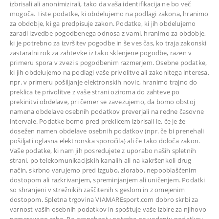
izbrisali ali anonimizirali, tako da vaša identifikacija ne bo več
mogoča. Tiste podatke, ki obdelujemo na podlagi zakona, hranimo
za obdobje, ki ga predpisuje zakon. Podatke, ki jih obdelujemo
zaradi izvedbe pogodbenega odnosa z vami, hranimo za obdobje,
ki je potrebno za izvršitev pogodbe in še ves čas, ko traja zakonski
zastaralni rok za zahtevke iz tako sklenjene pogodbe, razen v
primeru spora v zvezi s pogodbenim razmerjem. Osebne podatke,
ki jih obdelujemo na podlagi vaše privolitve ali zakonitega interesa,
npr. v primeru pošiljanje elektronskih novic, hranimo trajno do
preklica te privolitve z vaše strani oziroma do zahteve po
prekinitvi obdelave, pri čemer se zavezujemo, da bomo obstoj
namena obdelave osebnih podatkov preverjali na redne časovne
intervale. Podatke bomo pred preklicem izbrisali le, če je že
dosežen namen obdelave osebnih podatkov (npr. če bi prenehali
pošiljati oglasna elektronska sporočila) ali če tako določa zakon.
Vaše podatke, ki nam jih posredujete z uporabo naših spletnih
strani, po telekomunikacijskih kanalih ali na kakršenkoli drug
način, skrbno varujemo pred izgubo, zlorabo, nepooblaščenim
dostopom ali razkrivanjem, spreminjanjem ali uničenjem. Podatki
so shranjeni v strežnikih zaščitenih s geslom in z omejenim
dostopom. Spletna trgovina VIAMAREsport.com dobro skrbi za
varnost vaših osebnih podatkov in spoštuje vaše izbire za njihovo