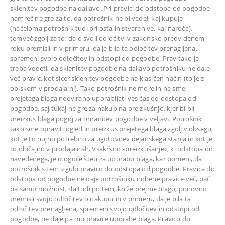
sklenitev pogodbe na daljavo. Pri pravici do odstopa od pogodbe
namreč ne gre za to, da potrošnik ne bi vedel, kaj kupuje
(načeloma potrošnik tudi pri ostalih stvareh ve, kaj naroča),
temveč zgolj za to, da o svoji odločitvi v zakonsko predvidenem
roku premisli in v primeru, da je bila ta odločitev prenagljena,
spremeni svojo odločitev in odstopi od pogodbe. Prav tako je
treba vedeti, da sklenitev pogodbe na daljavo potrošniku ne daje
več pravic, kot sicer sklenitev pogodbe na klasičen način (to je z
obiskom v prodajalni). Tako potrošnik ne more in ne sme
prejetega blaga neovirano uporabljati ves čas do odstopa od
pogodbe, saj tukaj ne gre za nakup na preizkušnjo, kjer bi bil
preizkus blaga pogoj za ohranitev pogodbe v veljavi. Potrošnik
tako sme opraviti ogled in preizkus prejetega blaga zgolj v obsegu,
kot je to nujno potrebno za ugotovitev dejanskega stanja in kot je
to običajno v prodajalnah. Vsakršno »preizkušanje«, ki odstopa od
navedenega, je mogoče šteti za uporabo blaga, kar pomeni, da
potrošnik s tem izgubi pravico do odstopa od pogodbe. Pravica do
odstopa od pogodbe ne daje potrošniku nobene pravice več, pač
pa samo možnost, da tudi po tem, ko že prejme blago, ponovno
premisli svojo odločitev o nakupu in v primeru, da je bila ta
odločitev prenagljena, spremeni svojo odločitev in odstopi od
pogodbe, ne daje pa mu pravice uporabe blaga. Pravico do