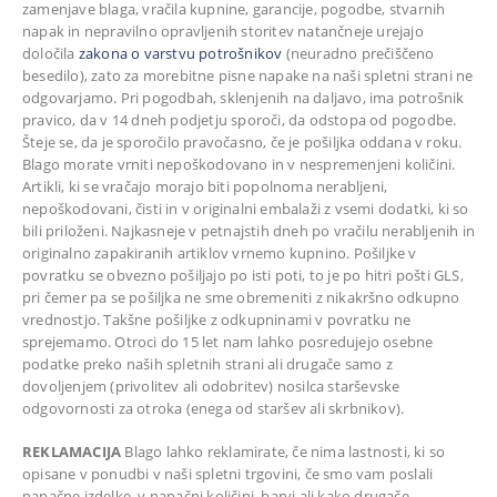
zamenjave blaga, vračila kupnine, garancije, pogodbe, stvarnih
napak in nepravilno opravljenih storitev natančneje urejajo
določila
zakona o varstvu potrošnikov
(neuradno prečiščeno
besedilo), zato za morebitne pisne napake na naši spletni strani ne
odgovarjamo. Pri pogodbah, sklenjenih na daljavo, ima potrošnik
pravico, da v 14 dneh podjetju sporoči, da odstopa od pogodbe.
Šteje se, da je sporočilo pravočasno, če je pošiljka oddana v roku.
Blago morate vrniti nepoškodovano in v nespremenjeni količini.
Artikli, ki se vračajo morajo biti popolnoma nerabljeni,
nepoškodovani, čisti in v originalni embalaži z vsemi dodatki, ki so
bili priloženi. Najkasneje v petnajstih dneh po vračilu nerabljenih in
originalno zapakiranih artiklov vrnemo kupnino. Pošiljke v
povratku se obvezno pošiljajo po isti poti, to je po hitri pošti GLS,
pri čemer pa se pošiljka ne sme obremeniti z nikakršno odkupno
vrednostjo. Takšne pošiljke z odkupninami v povratku ne
sprejemamo. Otroci do 15 let nam lahko posredujejo osebne
podatke preko naših spletnih strani ali drugače samo z
dovoljenjem (privolitev ali odobritev) nosilca starševske
odgovornosti za otroka (enega od staršev ali skrbnikov).
REKLAMACIJA
Blago lahko reklamirate, če nima lastnosti, ki so
opisane v ponudbi v naši spletni trgovini, če smo vam poslali
napačne izdelke, v napačni količini, barvi ali kako drugače