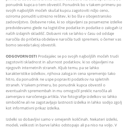
ponudnik kupca o tem obvestil. Ponudnik bo v takem primeru po
svojih najboljših močeh skušal kupcu zagotoviti nižjo ceno,
oziroma ponuditi ustrezno rešitev, ki bo šla v obojestransko
zadovoljstvo. Dobavne roke, ki so objavljeni za posamezne izdelke
predvidevamo glede na logistične podatke in podatke o zalogah iz
naših izdajnih skladišč. Dobavni rok se lahko v času od oddaje
naročila do pričetka obdelave naročila tudi spremeni, o čemer vas
bomo seveda takoj obvestili.
ODGOVORNOSTI
Prodajalec se po svojih najboljših močeh trudi
zagotoviti skladnost in ažurnost podatkov, ki so objavljeni na
njegovih internetnih straneh. Kljub temu, pa se lahko
karakteristike izdelkov, njihova zaloga in cena spremenijo tako
hitro, da ponudnik ne uspe popraviti podatkov na spletnih
straneh. V takem primeru, bo ponudnik kupca obvestil o
eventualnih spremembah in mu omogočil preklic naročila ali
zamenjavo naročenega artikla. Vse fotografije izdelkov so lahko
simbolične ali ne zagotavljajo lastnosti izdelka in lahko sodijo zgolj
kot informativni prikaz izdelka.
Izdelki so dobavljivi samo v omejenih količinah. Nekateri izdelki,
modeli, velikosti in barve lahko odstopajo ali pa niso na voljo. V