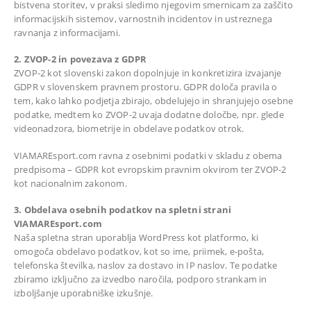
bistvena storitev, v praksi sledimo njegovim smernicam za zaščito
informacijskih sistemov, varnostnih incidentov in ustreznega
ravnanja z informacijami.
2. ZVOP-2 in povezava z GDPR
ZVOP-2 kot slovenski zakon dopolnjuje in konkretizira izvajanje
GDPR v slovenskem pravnem prostoru. GDPR določa pravila o
tem, kako lahko podjetja zbirajo, obdelujejo in shranjujejo osebne
podatke, medtem ko ZVOP-2 uvaja dodatne določbe, npr. glede
videonadzora, biometrije in obdelave podatkov otrok.
VIAMAREsport.com ravna z osebnimi podatki v skladu z obema
predpisoma – GDPR kot evropskim pravnim okvirom ter ZVOP-2
kot nacionalnim zakonom.
3. Obdelava osebnih podatkov na spletni strani
VIAMAREsport.com
Naša spletna stran uporablja WordPress kot platformo, ki
omogoča obdelavo podatkov, kot so ime, priimek, e-pošta,
telefonska številka, naslov za dostavo in IP naslov. Te podatke
zbiramo izključno za izvedbo naročila, podporo strankam in
izboljšanje uporabniške izkušnje.