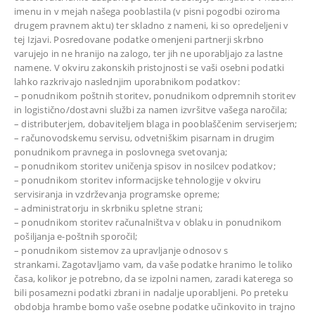
imenu in v mejah našega pooblastila (v pisni pogodbi oziroma
drugem pravnem aktu) ter skladno z nameni, ki so opredeljeni v
tej Izjavi. Posredovane podatke omenjeni partnerji skrbno
varujejo in ne hranijo na zalogo, ter jih ne uporabljajo za lastne
namene. V okviru zakonskih pristojnosti se vaši osebni podatki
lahko razkrivajo naslednjim uporabnikom podatkov:
– ponudnikom poštnih storitev, ponudnikom odpremnih storitev
in logistično/dostavni službi za namen izvršitve vašega naročila;
– distributerjem, dobaviteljem blaga in pooblaščenim serviserjem;
– računovodskemu servisu, odvetniškim pisarnam in drugim
ponudnikom pravnega in poslovnega svetovanja;
– ponudnikom storitev uničenja spisov in nosilcev podatkov;
– ponudnikom storitev informacijske tehnologije v okviru
servisiranja in vzdrževanja programske opreme;
– administratorju in skrbniku spletne strani;
– ponudnikom storitev računalništva v oblaku in ponudnikom
pošiljanja e-poštnih sporočil;
– ponudnikom sistemov za upravljanje odnosov s
strankami. Zagotavljamo vam, da vaše podatke hranimo le toliko
časa, kolikor je potrebno, da se izpolni namen, zaradi katerega so
bili posamezni podatki zbrani in nadalje uporabljeni. Po preteku
obdobja hrambe bomo vaše osebne podatke učinkovito in trajno