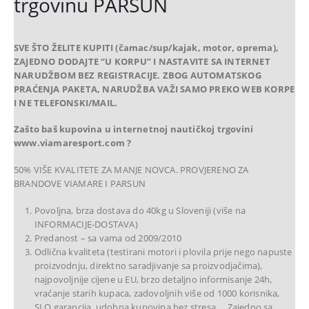
trgovinu PARSUN
SVE ŠTO ŽELITE KUPITI (čamac/sup/kajak, motor, oprema),
ZAJEDNO DODAJTE “U KORPU” I NASTAVITE SA INTERNET
NARUDŽBOM BEZ
REGISTRACIJE. ZBOG AUTOMATSKOG
PRAĆENJA PAKETA, NARUDŽBA VAŽI SAMO PREKO WEB KORPE
I NE TELEFONSKI/MAIL.
Zašto baš kupovina u internetnoj nautičkoj trgovini
www.viamaresport.com ?
50% VIŠE KVALITETE ZA MANJE NOVCA. PROVJERENO ZA
BRANDOVE VIAMARE I PARSUN
Povoljna, brza dostava do 40kg u Sloveniji (više na
INFORMACIJE-DOSTAVA)
Predanost – sa vama od 2009/2010
Odlična kvaliteta (testirani motori i plovila prije nego napuste
proizvodnju, direktno saradjivanje sa proizvodjačima),
najpovoljnije cijene u EU, brzo detaljno informisanje 24h,
vraćanje starih kupaca, zadovoljnih više od 1000 korisnika,
SLO garancija, udobna kupovina bez stresa,… Zajedno sa