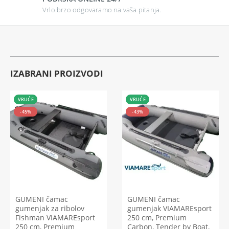
Vrlo brzo odgovaramo na vaša pitanja.
IZABRANI PROIZVODI
VRUĆE
VRUĆE
-45%
-43%
GUMENI čamac
GUMENI čamac
gumenjak za ribolov
gumenjak VIAMAREsport
Fishman VIAMAREsport
250 cm, Premium
250 cm, Premium
Carbon, Tender by Boat,