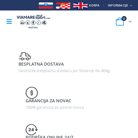
KORPA
INFORMACIJE
0
BESPLATNA DOSTAVA
Iskoristite besplatnu dostavu po Sloveniji do 40kg.
GARANCIJA ZA NOVAC
100% garancija za povrat novca
PODRŠKA ONLINE 24/7