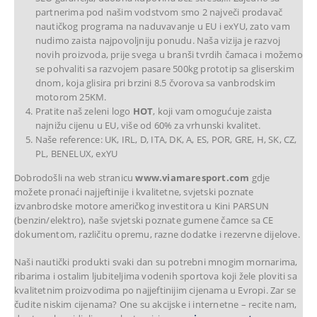
partnerima pod našim vodstvom smo 2 največi prodavač
nautičkog programa na naduvavanje u EU i exYU, zato vam
nudimo zaista najpovoljniju ponudu. Naša vizija je razvoj
novih proizvoda, prije svega u branši tvrdih čamaca i možemo
se pohvaliti sa razvojem pasare 500kg prototip sa gliserskim
dnom, koja glisira pri brzini 8.5 čvorova sa vanbrodskim
motorom 25KM.
Pratite naš zeleni logo
HOT
, koji vam omogućuje zaista
najnižu cijenu u EU, više od 60% za vrhunski kvalitet.
Naše reference: UK, IRL, D, ITA, DK, A, ES, POR, GRE, H, SK, CZ,
PL, BENELUX, exYU
Dobrodošli na web stranicu
www.viamaresport.com
gdje
možete pronaći najjeftinije i kvalitetne, svjetski poznate
izvanbrodske motore američkog investitora u Kini PARSUN
(benzin/elektro), naše svjetski poznate gumene čamce sa CE
dokumentom, različitu opremu, razne dodatke i rezervne dijelove.
Naši nautički produkti svaki dan su potrebni mnogim mornarima,
ribarima i ostalim ljubiteljima vodenih sportova koji žele ploviti sa
kvalitetnim proizvodima po najjeftinijim cijenama u Evropi. Zar se
čudite niskim cijenama? One su akcijske i internetne – recite nam,