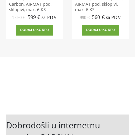
Carbon, AIRMAT pod,
AIRMAT pod, sklopivi,
sklopivi, max. 6 KS
max. 6 KS
Izvorna
Trenutna
Izvorna
Trenutna
599
€
560
€
sa PDV
sa PDV
1.090
€
990
€
cijena
cijena
cijena
cijena
bila
je:
bila
je:
DODAJ U KORPU
DODAJ U KORPU
je:
599 €.
je:
560 €.
1.090 €.
990 €.
Dobrodošli u internetnu