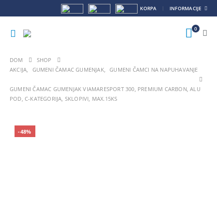
KORPA
INFORMACIJE
0
DOM
SHOP
AKCIJA
,
GUMENI ČAMAC GUMENJAK
,
GUMENI ČAMCI NA NAPUHAVANJE
GUMENI ČAMAC GUMENJAK VIAMARESPORT 300, PREMIUM CARBON, ALU
POD, C-KATEGORIJA, SKLOPIVI, MAX.15KS
VRUĆE
-48%