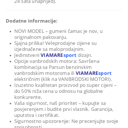
24 sata unaprijed).
Dodatne informacije:
NOVI MODEL – gumeni čamac je nov, u
originalnom pakovanju.
Sjajna prilika! Veleprodajne cijene su
izjednačene sa maloprodajnim.
Jedinstveni
VIAMARE
sport
dizajn.
Opcije vanbrodskih motora: Savršena
kombinacija sa Parsun benzinskim
vanbrodskim motoroma ili
VIAMARE
sport
električnim (klik na VANBRODSKI MOTORI).
Izuzetno kvalitetan proizvod po super cijeni –
do 50% niža cena u odnosu na globalne
konkurente.
Vaša sigurnost, naš prioritet – kupujte sa
povjerenjem i budite prvi vlasnik. Garancija,
uputstva i certifikat.
Sigurnostno upozorenje: Ne precenjujte svoje
sposobnosti.