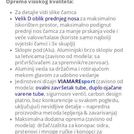
Oprema visokog kvaliteta:
Za detajle vidi slike čamca
Velik D oblik prednjeg nosa
za maksimalno
iskorišten prostor, maksimalno podignut
prednji nos čamca za manje prskanja vode i
veće valove/talase (koriste samo najbolji
svjetski čamci i 3x skuplji)
Sklopiv pod (Alu). Aluminijski brzo sklopiv pod
sa letvicama (zavisno od modela: sa
pričvršćivačem za spremnik/rezervoar).
Aluminij vesla sa držačima i rotirajućom
mekom glavom za udobno veslanje
Jedinstveni dizajn
VIAMARE
sport
(zavisno od
modela:
ovalni završetak tube
, duplo ojačane
varene tube
, sigurnosni ventil, carbon design
platno, bez konkurencije u svakom pogledu,
uključujući nevidljive detalje – napredna
proizvodna metoda lepljenja & zavarivanja)
Maksimalna dodatna oprema (zavisno od
modela): držač/zaštita za konopac sidra,
prstenovi i mnoge ručke i konopci za