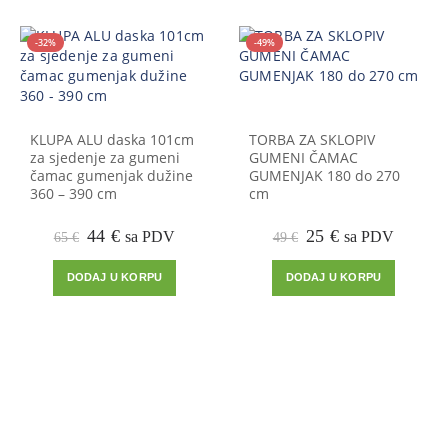
-32%
-49%
KLUPA ALU daska 101cm
TORBA ZA SKLOPIV
za sjedenje za gumeni
GUMENI ČAMAC
čamac gumenjak dužine
GUMENJAK 180 do 270
360 – 390 cm
cm
Izvorna
Trenutna
Izvorna
Trenutna
44
€
25
€
sa PDV
sa PDV
65
€
49
€
cijena
cijena
cijena
cijena
bila
je:
bila
je:
DODAJ U KORPU
DODAJ U KORPU
je:
44 €.
je:
25 €.
65 €.
49 €.