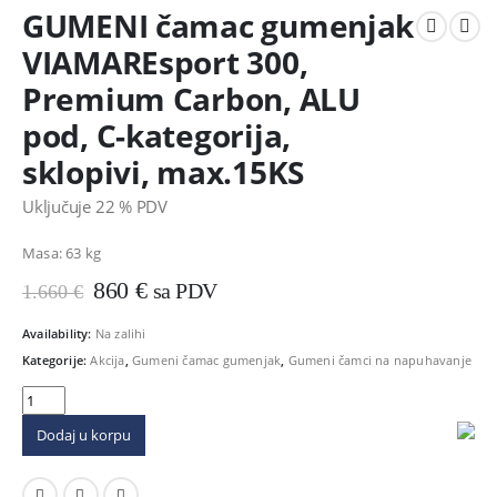
GUMENI čamac gumenjak
VIAMAREsport 300,
Premium Carbon, ALU
pod, C-kategorija,
sklopivi, max.15KS
Uključuje 22 % PDV
Masa:
63 kg
Izvorna
Trenutna
860
€
sa PDV
1.660
€
cijena
cijena
bila
je:
Availability:
Na zalihi
je:
860 €.
Kategorije:
Akcija
,
Gumeni čamac gumenjak
,
Gumeni čamci na napuhavanje
1.660 €.
Dodaj u korpu