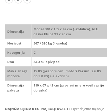
Model 300 x 155 x 42 cm (+kobilica), ALU
Dimenzija
daska klupa 91 x 20 cm
Nosivost
567 / 520 kg (4 osoba)
Kategorija
C
Dno
ALU sklopiv pod
Maks. snaga
15 KS (preporučeni motori Parsun: 2.6 KS
motora
do 9.8 KS) + električni
Dimenzija
110 x 67 x 42 cm (provjeri mjere vozila prije
paketa
dolaska)
NAJNIŽA CIJENA u EU, NAJBOLJI KVALITET
(prodajemo najbolje