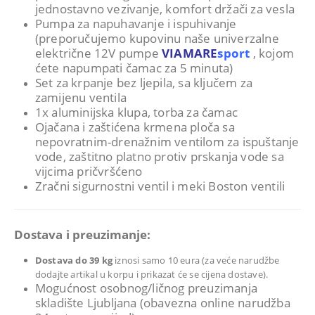
jednostavno vezivanje, komfort držači za vesla
Pumpa za napuhavanje i ispuhivanje
(preporučujemo kupovinu naše univerzalne
električne 12V pumpe
VIAMARE
sport
, kojom
ćete napumpati čamac za 5 minuta)
Set za krpanje bez ljepila, sa ključem za
zamijenu ventila
1x aluminijska klupa, torba za čamac
Ojačana i zaštićena krmena ploča sa
nepovratnim-drenažnim ventilom za ispuštanje
vode, zaštitno platno protiv prskanja vode sa
vijcima pričvršćeno
Zračni sigurnostni ventil i meki Boston ventili
Dostava i preuzimanje:
Dostava do 39 kg
iznosi samo 10 eura (za veće narudžbe
dodajte artikal u korpu i prikazat će se cijena dostave).
Mogućnost osobnog/ličnog preuzimanja
skladište Ljubljana (obavezna online narudžba