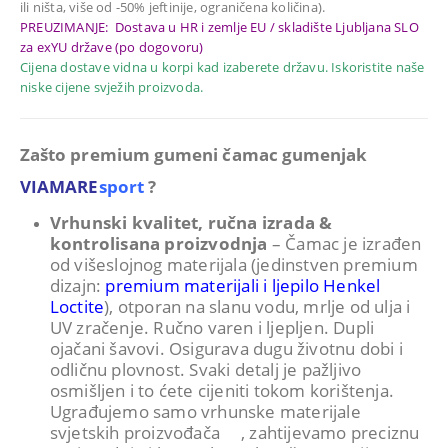
ili ništa, više od -50% jeftinije, ograničena količina).
PREUZIMANJE: Dostava u HR i zemlje EU / skladište Ljubljana SLO
za exYU države (po dogovoru)
Cijena dostave vidna u korpi kad izaberete državu. Iskoristite naše
niske cijene svježih proizvoda.
Zašto premium gumeni čamac gumenjak
VIAMARE
sport
?
Vrhunski kvalitet, ručna izrada &
kontrolisana proizvodnja
– Čamac je izrađen
od višeslojnog materijala (jedinstven premium
dizajn:
premium materijali i ljepilo Henkel
Loctite
), otporan na slanu vodu, mrlje od ulja i
UV zračenje. Ručno varen i ljepljen. Dupli
ojačani šavovi. Osigurava dugu životnu dobi i
odličnu plovnost. Svaki detalj je pažljivo
osmišljen i to ćete cijeniti tokom korištenja.
Ugrađujemo samo vrhunske materijale
svjetskih proizvođača
, zahtijevamo preciznu