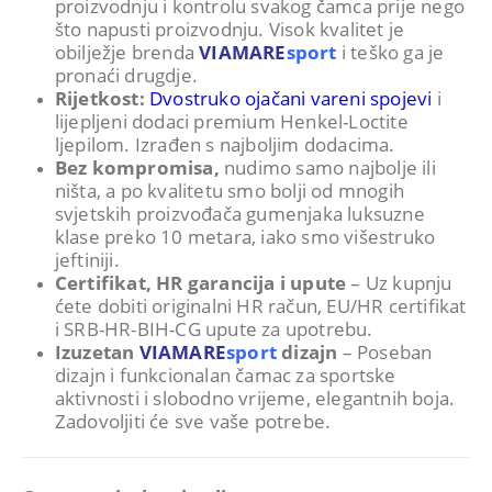
proizvodnju i kontrolu svakog čamca prije nego
što napusti proizvodnju. Visok kvalitet je
obilježje brenda
VIAMARE
sport
i teško ga je
pronaći drugdje.
Rijetkost:
Dvostruko ojačani vareni spojevi
i
lijepljeni dodaci premium Henkel-Loctite
ljepilom. Izrađen s najboljim dodacima.
Bez kompromisa,
nudimo samo najbolje ili
ništa, a po kvalitetu smo bolji od mnogih
svjetskih proizvođača gumenjaka luksuzne
klase preko 10 metara, iako smo višestruko
jeftiniji.
Certifikat, HR garancija i upute
– Uz kupnju
ćete dobiti originalni HR račun, EU/HR certifikat
i SRB-HR-BIH-CG upute za upotrebu.
Izuzetan
VIAMARE
sport
dizajn
– Poseban
dizajn i funkcionalan čamac za sportske
aktivnosti i slobodno vrijeme, elegantnih boja.
Zadovoljiti će sve vaše potrebe.