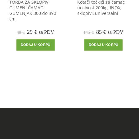
TORBA ZA SKLOPIV
Kotači točkići za čamac
GUMENI ČAMAC
nosivost 200kg, INOX,
GUMENJAK 300 do 390
sklopivi, univerzalni
cm
Izvorna
Trenutna
Izvorna
Trenutna
29
€
85
€
sa PDV
sa PDV
49
€
145
€
cijena
cijena
cijena
cijena
bila
je:
bila
je:
DODAJ U KORPU
DODAJ U KORPU
je:
29 €.
je:
85 €.
49 €.
145 €.