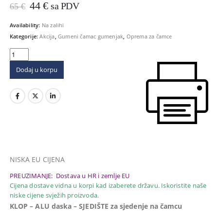
Izvorna
Trenutna
44
€
sa PDV
65
€
cijena
cijena
bila
je:
Availability:
Na zalihi
je:
44 €.
Kategorije:
Akcija
,
Gumeni čamac gumenjak
,
Oprema za čamce
65 €.
Dodaj u korpu
NISKA EU CIJENA
PREUZIMANJE: Dostava u HR i zemlje EU
Cijena dostave vidna u korpi kad izaberete državu. Iskoristite naše
niske cijene svježih proizvoda.
KLOP – ALU daska – SJEDIŠTE za sjedenje na čamcu