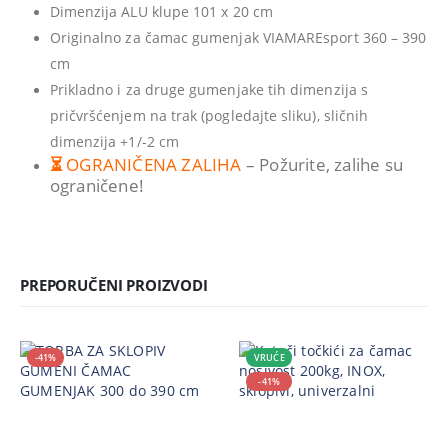
Dimenzija ALU klupe 101 x 20 cm
Originalno za čamac gumenjak VIAMAREsport 360 – 390
cm
Prikladno i za druge gumenjake tih dimenzija s
pričvršćenjem na trak (pogledajte sliku), sličnih
dimenzija +1/-2 cm
⏳
OGRANIČENA ZALIHA
– Požurite, zalihe su
ograničene!
PREPORUČENI PROIZVODI
-41%
VRUĆE
-41%