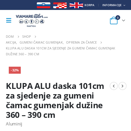
KORPA
INFORMACIJE
0
DOM
SHOP
AKCIJA
,
GUMENI ČAMAC GUMENJAK
,
OPREMA ZA ČAMCE
KLUPA ALU DASKA 101CM ZA SJEDENJE ZA GUMENI ČAMAC GUMENJAK
DUŽINE 360 – 390 CM
-32%
KLUPA ALU daska 101cm
za sjedenje za gumeni
čamac gumenjak dužine
360 – 390 cm
Aluminij