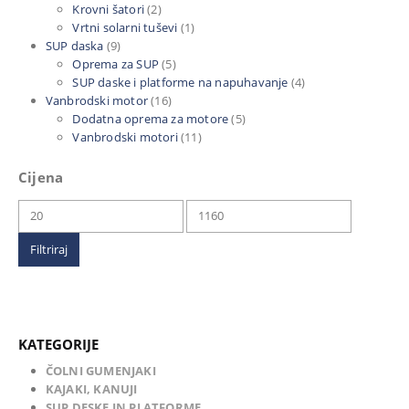
Krovni šatori
(2)
Vrtni solarni tuševi
(1)
SUP daska
(9)
Oprema za SUP
(5)
SUP daske i platforme na napuhavanje
(4)
Vanbrodski motor
(16)
Dodatna oprema za motore
(5)
Vanbrodski motori
(11)
Cijena
Min
Maks
cijena
cijena
Filtriraj
KATEGORIJE
ČOLNI GUMENJAKI
KAJAKI, KANUJI
SUP DESKE IN PLATFORME