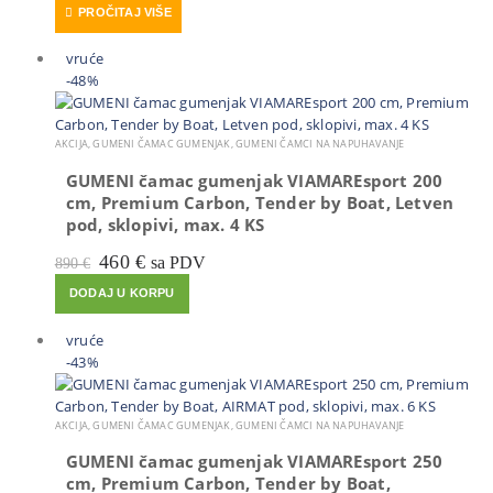
PROČITAJ VIŠE
bila
je:
je:
220 €.
520 €.
vruće
-48%
AKCIJA
,
GUMENI ČAMAC GUMENJAK
,
GUMENI ČAMCI NA NAPUHAVANJE
GUMENI čamac gumenjak VIAMAREsport 200
cm, Premium Carbon, Tender by Boat, Letven
pod, sklopivi, max. 4 KS
Izvorna
Trenutna
460
€
sa PDV
890
€
cijena
cijena
DODAJ U KORPU
bila
je:
je:
460 €.
890 €.
vruće
-43%
AKCIJA
,
GUMENI ČAMAC GUMENJAK
,
GUMENI ČAMCI NA NAPUHAVANJE
GUMENI čamac gumenjak VIAMAREsport 250
cm, Premium Carbon, Tender by Boat,