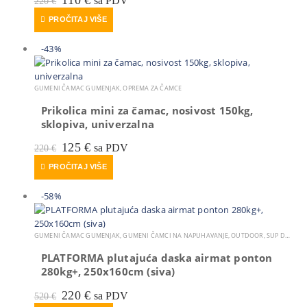
sa PDV
220
€
cijena
cijena
PROČITAJ VIŠE
bila
je:
je:
110 €.
220 €.
-43%
GUMENI ČAMAC GUMENJAK
,
OPREMA ZA ČAMCE
Prikolica mini za čamac, nosivost 150kg,
sklopiva, univerzalna
Izvorna
Trenutna
125
€
sa PDV
220
€
cijena
cijena
PROČITAJ VIŠE
bila
je:
je:
125 €.
220 €.
-58%
GUMENI ČAMAC GUMENJAK
,
GUMENI ČAMCI NA NAPUHAVANJE
,
OUTDOOR
,
SUP DASKA
,
PLATFORMA plutajuća daska airmat ponton
280kg+, 250x160cm (siva)
Izvorna
Trenutna
220
€
sa PDV
520
€
cijena
cijena