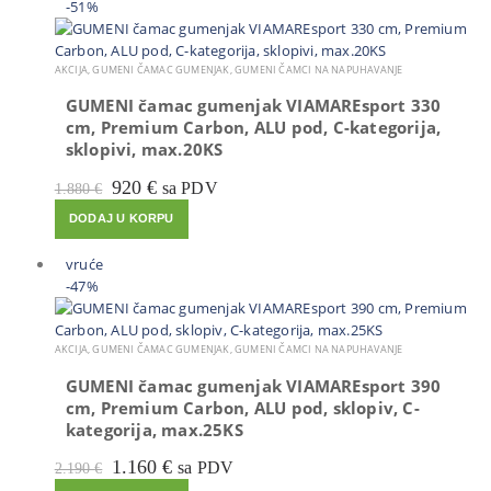
-51%
AKCIJA
,
GUMENI ČAMAC GUMENJAK
,
GUMENI ČAMCI NA NAPUHAVANJE
GUMENI čamac gumenjak VIAMAREsport 330
cm, Premium Carbon, ALU pod, C-kategorija,
sklopivi, max.20KS
Izvorna
Trenutna
920
€
sa PDV
1.880
€
cijena
cijena
DODAJ U KORPU
bila
je:
je:
920 €.
1.880 €.
vruće
-47%
AKCIJA
,
GUMENI ČAMAC GUMENJAK
,
GUMENI ČAMCI NA NAPUHAVANJE
GUMENI čamac gumenjak VIAMAREsport 390
cm, Premium Carbon, ALU pod, sklopiv, C-
kategorija, max.25KS
Izvorna
Trenutna
1.160
€
sa PDV
2.190
€
cijena
cijena