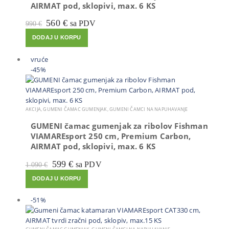
AIRMAT pod, sklopivi, max. 6 KS
Izvorna
Trenutna
560
€
sa PDV
990
€
cijena
cijena
DODAJ U KORPU
bila
je:
je:
560 €.
990 €.
vruće
-45%
AKCIJA
,
GUMENI ČAMAC GUMENJAK
,
GUMENI ČAMCI NA NAPUHAVANJE
GUMENI čamac gumenjak za ribolov Fishman
VIAMAREsport 250 cm, Premium Carbon,
AIRMAT pod, sklopivi, max. 6 KS
Izvorna
Trenutna
599
€
sa PDV
1.090
€
cijena
cijena
DODAJ U KORPU
bila
je:
je:
599 €.
1.090 €.
-51%