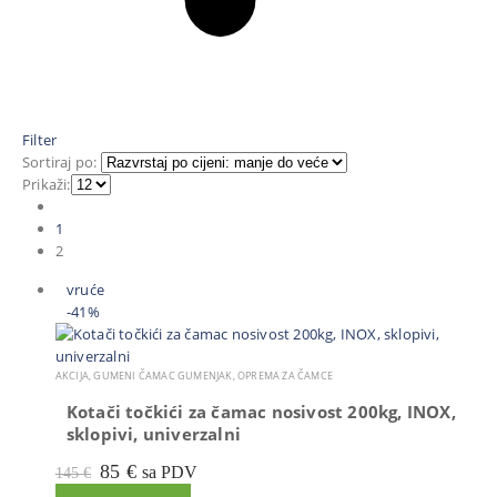
Filter
Sortiraj po:
Prikaži:
1
2
vruće
-41%
AKCIJA
,
GUMENI ČAMAC GUMENJAK
,
OPREMA ZA ČAMCE
Kotači točkići za čamac nosivost 200kg, INOX,
sklopivi, univerzalni
Izvorna
Trenutna
85
€
sa PDV
145
€
cijena
cijena