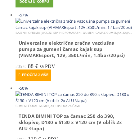
DODAJ U KORPU
bila
je:
je:
85 €.
145 €.
-57%
BAZENI I OPREMA- JACUZZI SPA HIDROMASAŽNI
,
GUMENI ČAMAC GUMENJAK
,
KAJAK, KANU
Univerzalna električna zračna vazdušna
pumpa za gumeni čamac kajak sup
(VIAMAREsport, 12V, 350L/min, 1.4bar/20psi)
Izvorna
Trenutna
88
€
sa PDV
205
€
cijena
cijena
PROČITAJ VIŠE
bila
je:
je:
88 €.
205 €.
-50%
GUMENI ČAMAC GUMENJAK
,
OPREMA ZA ČAMCE
TENDA BIMINI TOP za čamac 250 do 390,
sklopivo, D180 x Š130 x V120 cm (V oblik 2x
ALU štapa)
Izvorna
Trenutna
110
€