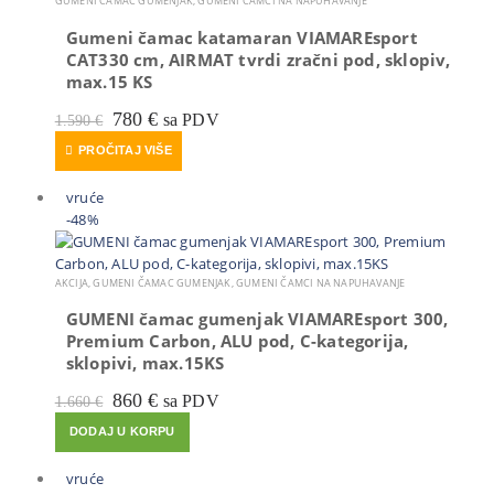
GUMENI ČAMAC GUMENJAK
,
GUMENI ČAMCI NA NAPUHAVANJE
Gumeni čamac katamaran VIAMAREsport
CAT330 cm, AIRMAT tvrdi zračni pod, sklopiv,
max.15 KS
Izvorna
Trenutna
780
€
sa PDV
1.590
€
cijena
cijena
PROČITAJ VIŠE
bila
je:
je:
780 €.
1.590 €.
vruće
-48%
AKCIJA
,
GUMENI ČAMAC GUMENJAK
,
GUMENI ČAMCI NA NAPUHAVANJE
GUMENI čamac gumenjak VIAMAREsport 300,
Premium Carbon, ALU pod, C-kategorija,
sklopivi, max.15KS
Izvorna
Trenutna
860
€
sa PDV
1.660
€
cijena
cijena
DODAJ U KORPU
bila
je:
je:
860 €.
1.660 €.
vruće