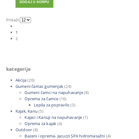
DODAJ U KORPU
bila
je:
je:
1.160 €.
2.190 €.
Prikaži:
1
2
kategorije
Akcija
(20)
Gumeni čamac gumenjak
(24)
Gumeni čamci na napuhavanje
(8)
Oprema za čamce
(16)
Lepila za popravilo
(3)
Kajak, Kanu
(5)
Kajaci i Kanuji na napuhavanje
(1)
Oprema za kajak
(4)
Outdoor
(8)
Bazeni i oprema- Jacuzzi SPA hidromasažni
(4)