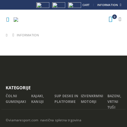
CART
INFORMATION
0
INFORMATION
KATEGORIJE
ČOLNI
KAJAKI,
SUP DESKE IN
IZVENKRMNI
BAZENI,
GUMENJAKI
KANUJI
PLATFORME
MOTORJI
VRTNI
TUŠI
©viamaresport.com navtična spletna trgovina