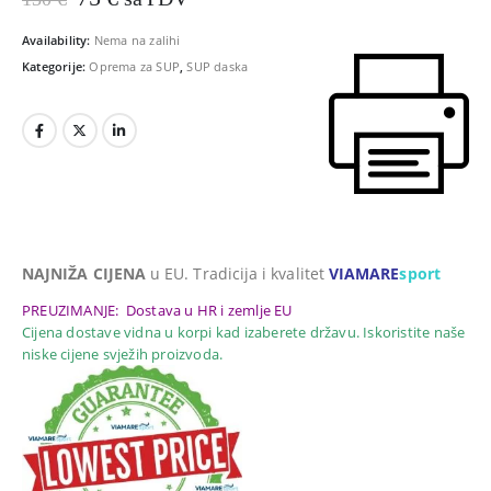
cijena
cijena
bila
je:
Availability:
Nema na zalihi
je:
75 €.
Kategorije:
Oprema za SUP
,
SUP daska
130 €.
NAJNIŽA CIJENA
u EU. Tradicija i kvalitet
VIAMARE
sport
PREUZIMANJE: Dostava u HR i zemlje EU
Cijena dostave vidna u korpi kad izaberete državu. Iskoristite naše
niske cijene svježih proizvoda.