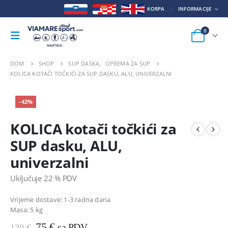
KORPA
INFORMACIJE
0
DOM
SHOP
SUP DASKA
,
OPREMA ZA SUP
KOLICA KOTAČI TOČKIĆI ZA SUP DASKU, ALU, UNIVERZALNI
-42%
KOLICA kotači točkići za
SUP dasku, ALU,
univerzalni
Uključuje 22 % PDV
Vrijeme dostave: 1-3 radna dana
Masa:
5 kg
Izvorna
Trenutna
75
€
sa PDV
130
€