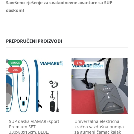
Savršeno rješenje za svakodnevne avanture sa SUP
daskom!
PREPORUČENI PROIZVODI
VRUĆE
-57%
-70%
SUP daska VIAMAREsport
Univerzalna električna
Premium SET
zračna vazdušna pumpa
330x80x15cm, BLUE,
za gumeni čamac kajak