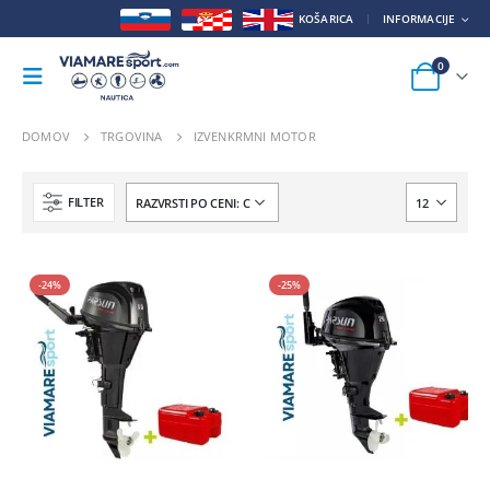
KOŠARICA
INFORMACIJE
0
DOMOV
TRGOVINA
IZVENKRMNI MOTOR
FILTER
-24%
-25%