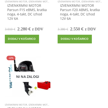
IZVENKRMNI MOTOR
,
IZVENKRMNI MOTORJI
IZVENKRMNI MOTOR
,
IZVENKRMNI MOTORJI
IZVENKRMNI MOTOR
IZVENKRMNI MOTOR
Parsun F15 eBMS, kratka
Parsun F20 ABMS, kratka
noga, 4-takt, DC izhod
noga, 4-takt, DC izhod
12V 6A
12V 6A
Prvotna
Trenutna
Prvotna
Trenutna
2.280
€
2.550
€
z DDV
z DDV
3.010
€
3.380
€
cena
cena
cena
cena
je
je:
je
je:
DODAJ V KOŠARICO
DODAJ V KOŠARICO
bila:
2.280 €.
bila:
2.550 €.
3.010 €.
3.380 €.
-22%
NI NA ZALOGI
IZVENKRMNI MOTOR
,
IZVENKRMNI MOTORJI