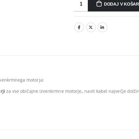
DODAJ V KOŠAR
venkrmnega motorja:
rji
za vse običajne izvenkrmne motorje,, navit kabel največje dolži