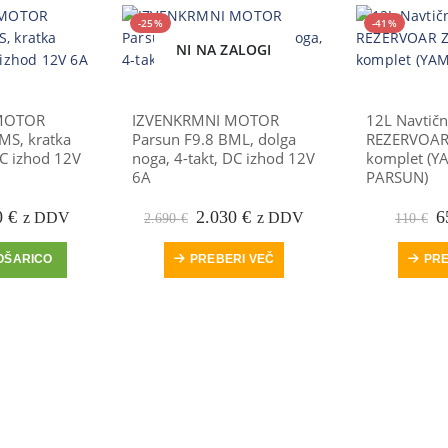
-25%
-41%
NI NA ZALOGI
MOTOR
IZVENKRMNI MOTOR
12L Navtičn
MS, kratka
Parsun F9.8 BML, dolga
REZERVOAR
DC izhod 12V
noga, 4-takt, DC izhod 12V
komplet (
6A
PARSUN)
tna
Trenutna
Prvotna
Trenutna
P
0
€
2.030
€
6
z DDV
z DDV
2.690
€
110
€
cena
cena
cena
c
je:
je
je:
j
OŠARICO
PREBERI VEČ
PRE
2.280 €.
bila:
2.030 €.
bi
 €.
2.690 €.
1