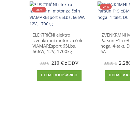
VROČE
-24%
-36%
ELEKTRIČNI elektro
IZVENKRMNI 
izvenkrmni motor za čoln
Parsun F15 eB
VIAMAREsport 65Lbs,
noga, 4-takt, 
666W, 12V, 1700kg
6A
Prvotna
Trenutna
Prvo
210
€
2.28
z DDV
330
€
3.010
€
cena
cena
cena
je
je:
je
DODAJ V KOŠARICO
DODAJ V K
bila:
210 €.
bila:
330 €.
3.010