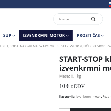
SUP
IZVENKRMNI MOTOR
PROSTI ČAS
I DELI, DODATNA OPREMA ZA MOTOR
START-STOP KLJUČEK NA VRVICI Z
START-STOP klj
izvenkrmni mo
Masa: 0,1 kg
10
€
z DDV
Kategorija:
Izvenkrmni motor
,
Rezer