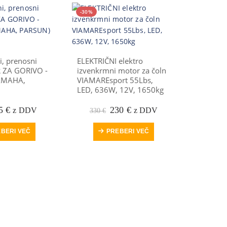
-30%
-25%
i, prenosni
ELEKTRIČNI elektro
 ZA GORIVO -
izvenkrmni motor za čoln
YAMAHA,
VIAMAREsport 55Lbs,
LED, 636W, 12V, 1650kg
rvotna
Trenutna
Prvotna
Trenutna
5
€
230
€
z DDV
z DDV
330
€
IZVENK
ena
cena
cena
cena
e
je:
je
je:
Parsun F
BERI VEČ
PREBERI VEČ
la:
65 €.
bila:
230 €.
noga, 4-
10 €.
330 €.
2.650
€
DODA