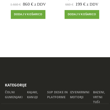
Prvotna
Trenutna
Prvotna
Trenutna
860
€
199
€
z DDV
z DDV
1.660
€
660
€
cena
cena
cena
cena
je
je:
je
je:
DODAJ V KOŠARICO
DODAJ V KOŠARICO
bila:
860 €.
bila:
199 €.
1.660 €.
660 €.
KATEGORIJE
ČOLNI
KAJAKI,
SUP DESKE IN
IZVENKRMNI
BAZENI,
GUMENJAKI
KANUJI
PLATFORME
MOTORJI
VRTNI
TUŠI