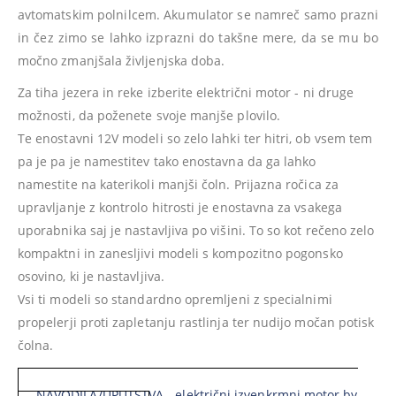
avtomatskim polnilcem. Akumulator se namreč samo prazni
in čez zimo se lahko izprazni do takšne mere, da se mu bo
močno zmanjšala življenjska doba.
Za tiha jezera in reke izberite električni motor - ni druge
možnosti, da poženete svoje manjše plovilo.
Te enostavni 12V modeli so zelo lahki ter hitri, ob vsem tem
pa je pa je namestitev tako enostavna da ga lahko
namestite na katerikoli manjši čoln. Prijazna ročica za
upravljanje z kontrolo hitrosti je enostavna za vsakega
uporabnika saj je nastavljiva po višini. To so kot rečeno zelo
kompaktni in zanesljivi modeli s kompozitno pogonsko
osovino, ki je nastavljiva.
Vsi ti modeli so standardno opremljeni z specialnimi
propelerji proti zapletanju rastlinja ter nudijo močan potisk
čolna.
NAVODILA/UPUTSTVA - električni izvenkrmni motor by