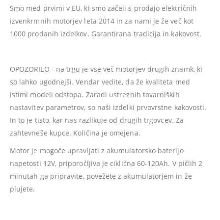
Smo med prvimi v EU, ki smo začeli s prodajo električnih
izvenkrmnih motorjev leta 2014 in za nami je že več kot
1000 prodanih izdelkov. Garantirana tradicija in kakovost.
OPOZORILO - na trgu je vse več motorjev drugih znamk, ki
so lahko ugodnejši. Vendar vedite, da že kvaliteta med
istimi modeli odstopa. Zaradi ustreznih tovarniških
nastavitev parametrov, so naši izdelki prvovrstne kakovosti.
In to je tisto, kar nas razlikuje od drugih trgovcev. Za
zahtevneše kupce. Količina je omejena.
Motor je mogoče upravljati z akumulatorsko baterijo
napetosti 12V, priporočljiva je ciklična 60-120Ah. V pičlih 2
minutah ga pripravite, povežete z akumulatorjem in že
plujete.