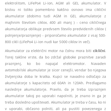
elektrolitom, LiFePo4 Li-ion, AGM ali GEL akumulator. V
bistvu ni toliko pomembno kakšno osnovo ima ciklični
akumulator (dobimo tudi AGM in GEL akumulatorje z
majhnim številom ciklov, 400 ali manj ) - ceno cikličnega
akumulatorja oblikuje predvsem število predvidenih ciklov (
polnjenje/praznjenje) - priporočamo akumulator z vsaj 500-
800 cikli (LiFePo4 Li-ion nudi kar 5000 ciklov in več).
Akumulator za električni motor na čolnu mora biti
ciklični
.
Torej takšne vrste, da bo zdržal globoke praznitve zaradi
praznjenj, ko bo napajal elektromotor. Navaden
avtomobilski akumulator je sicer cenejši, vendar bo njegova
življenjska doba le kratka. Kupci se navadno odločajo za
akumulatorje s kapaciteto od 60Ah in 120Ah. Predlagamo
naslednje akumulatorje. Pravilo, da je treba izpraznjen
akumulator takoj po uporabi napolniti, je znano in ga je
treba dosledno upoštevati. Akumulator je treba v času, ko ni
v uporabi, občasno polniti, ali pa pustiti povezenega z