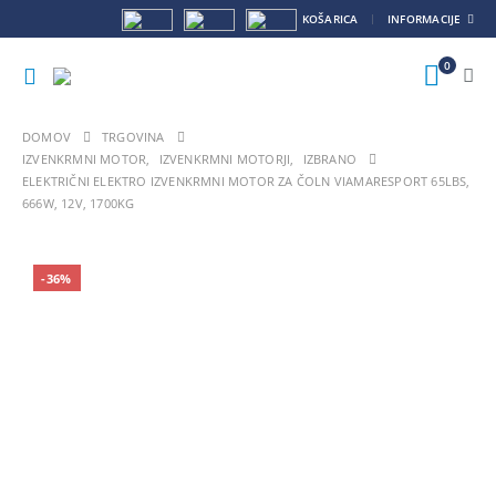
KOŠARICA
INFORMACIJE
0
DOMOV
TRGOVINA
IZVENKRMNI MOTOR
,
IZVENKRMNI MOTORJI
,
IZBRANO
ELEKTRIČNI ELEKTRO IZVENKRMNI MOTOR ZA ČOLN VIAMARESPORT 65LBS,
666W, 12V, 1700KG
VROČE
-36%