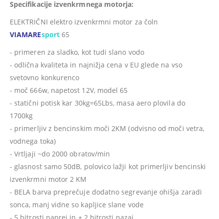
Specifikacije izvenkrmnega motorja:
ELEKTRIČNI elektro izvenkrmni motor za čoln
VIAMARE
sport
65
- primeren za sladko, kot tudi slano vodo
- odlična kvaliteta in najnižja cena v EU glede na vso
svetovno konkurenco
- moč 666w, napetost 12V, model 65
- statični potisk kar 30kg=65Lbs, masa aero plovila do
1700kg
- primerljiv z bencinskim moči 2KM (odvisno od moči vetra,
vodnega toka)
- Vrtljaji ~do 2000 obratov/min
- glasnost samo 50dB, polovico lažji kot primerljiv bencinski
izvenkrmni motor 2 KM
- BELA barva preprečuje dodatno segrevanje ohišja zaradi
sonca, manj vidne so kapljice slane vode
- 5 hitrosti naprej in + 2 hitrosti nazaj