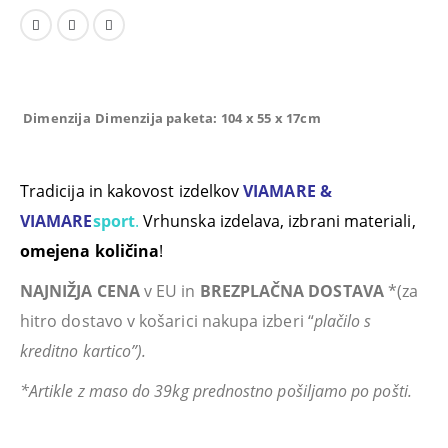
Dimenzija
Dimenzija paketa: 104 x 55 x 17cm
Tradicija in kakovost izdelkov
VIAMARE &
VIAMARE
sport
.
Vrhunska izdelava, izbrani materiali,
omejena količina
!
NAJNIŽJA CENA
v EU in
BREZPLAČNA DOSTAVA
*(za
hitro dostavo v košarici nakupa izberi “
plačilo s
kreditno kartico”).
*Artikle z maso do 39kg prednostno pošiljamo po pošti.