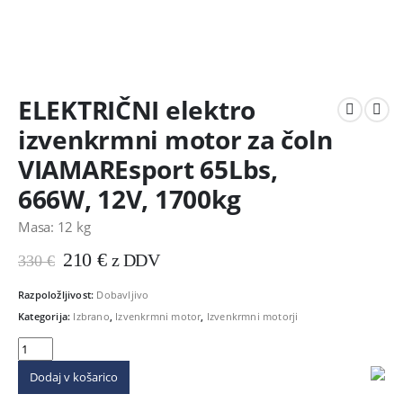
ELEKTRIČNI elektro
izvenkrmni motor za čoln
VIAMAREsport 65Lbs,
666W, 12V, 1700kg
Masa: 12 kg
Prvotna
Trenutna
210
€
z DDV
330
€
cena
cena
je
je:
Razpoložljivost:
Dobavljivo
bila:
210 €.
Kategorija:
Izbrano
,
Izvenkrmni motor
,
Izvenkrmni motorji
330 €.
Dodaj v košarico