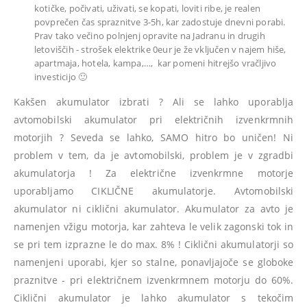
kotičke, počivati, uživati, se kopati, loviti ribe, je realen
povprečen čas spraznitve 3-5h, kar zadostuje dnevni porabi.
Prav tako večino polnjenj opravite na Jadranu in drugih
letoviščih - strošek elektrike 0eur je že vključen v najem hiše,
apartmaja, hotela, kampa,…, kar pomeni hitrejšo vračljivo
investicijo 🙂
Kakšen akumulator izbrati ? Ali se lahko uporablja
avtomobilski akumulator pri električnih izvenkrmnih
motorjih ? Seveda se lahko, SAMO hitro bo uničen! Ni
problem v tem, da je avtomobilski, problem je v zgradbi
akumulatorja ! Za električne izvenkrmne motorje
uporabljamo CIKLIČNE akumulatorje. Avtomobilski
akumulator ni ciklični akumulator. Akumulator za avto je
namenjen vžigu motorja, kar zahteva le velik zagonski tok in
se pri tem izprazne le do max. 8% ! Ciklični akumulatorji so
namenjeni uporabi, kjer so stalne, ponavljajoče se globoke
praznitve - pri električnem izvenkrmnem motorju do 60%.
Ciklični akumulator je lahko akumulator s tekočim