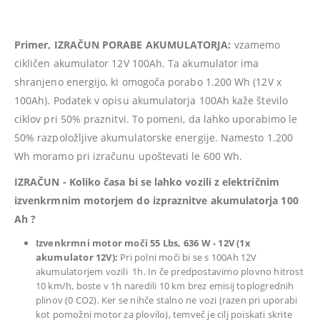
Primer, IZRAČUN PORABE AKUMULATORJA:
vzamemo
cikličen akumulator 12V 100Ah. Ta akumulator ima
shranjeno energijo, ki omogoča porabo 1.200 Wh (12V x
100Ah). Podatek v opisu akumulatorja 100Ah kaže število
ciklov pri 50% praznitvi. To pomeni, da lahko uporabimo le
50% razpoložljive akumulatorske energije. Namesto 1.200
Wh moramo pri izračunu upoštevati le 600 Wh.
IZRAČUN - Koliko časa bi se lahko vozili z električnim
izvenkrmnim motorjem do izpraznitve akumulatorja 100
Ah ?
Izvenkrmni motor moči 55 Lbs, 636 W - 12V (1x
akumulator 12V):
Pri polni moči bi se s 100Ah 12V
akumulatorjem vozili 1h. In če predpostavimo plovno hitrost
10 km/h, boste v 1h naredili 10 km brez emisij toplogrednih
plinov (0 CO2). Ker se nihče stalno ne vozi (razen pri uporabi
kot pomožni motor za plovilo), temveč je cilj poiskati skrite