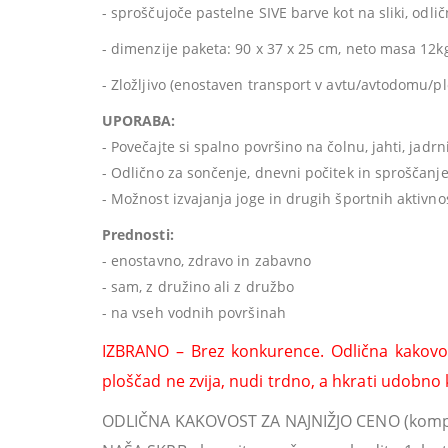
- sproščujoče pastelne SIVE barve kot na sliki, odli
- dimenzije paketa: 90 x 37 x 25 cm, neto masa 12k
- Zložljivo (enostaven transport v avtu/avtodomu/
UPORABA:
- Povečajte si spalno površino na čolnu, jahti, jadr
- Odlično za sončenje, dnevni počitek in sproščanje
- Možnost izvajanja joge in drugih športnih aktivnos
Prednosti:
- enostavno, zdravo in zabavno
- sam, z družino ali z družbo
- na vseh vodnih površinah
IZBRANO – Brez konkurence. Odlična kakovos
ploščad ne zvija, nudi trdno, a hkrati udobno 
ODLIČNA KAKOVOST ZA NAJNIŽJO CENO (komple