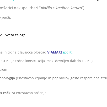
košarici nakupa izberi “
plačilo s kreditno kartico”).
 pošti.
ce. Sveža zaloga.
bna in trdna plavajoča ploščad
VIAMARE
sport:
 10 PSI je trdna konstrukcija, max. dovoljen tlak do 15 PSI)
etrom
hnologijo
(enostavno krpanje in popravilo), gosto razporejena stru
 x ročk
za enostavno nošenje