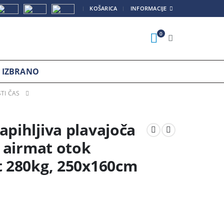
|
KOŠARICA
INFORMACIJE
0
IZBRANO
TI ČAS
ihljiva plavajoča
 airmat otok
 280kg, 250x160cm