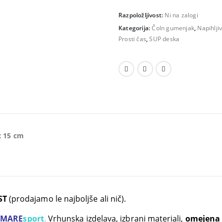
cena
cena
Razpoložljivost:
je
Ni na zalogi
je:
bila:
220 €.
Kategorija:
Čoln gumenjak
,
Napihlji
Prosti čas
520 €.
,
SUP deska
x 15 cm
ST
(prodajamo le najboljše ali nič).
AMARE
sport
.
Vrhunska izdelava, izbrani materiali,
omejena 