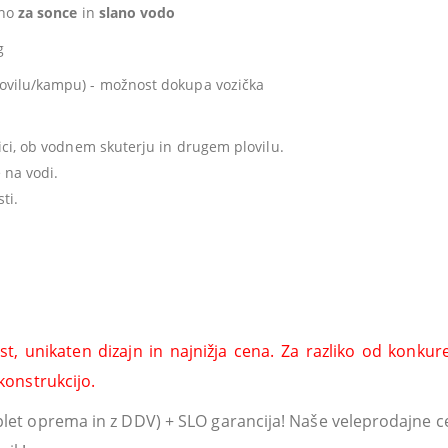
čno
za sonce
in
slano vodo
g
plovilu/kampu) - možnost dokupa vozička
nici, ob vodnem skuterju in drugem plovilu.
 na vodi.
ti.
t, unikaten dizajn in najnižja cena. Za razliko od konku
konstrukcijo.
t oprema in z DDV) + SLO garancija! Naše veleprodajne 