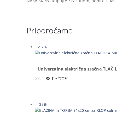
NAŠA SKRB - kupujte z računom, bodite 1. last
Priporočamo
-57%
Univerzalna električna zračna TLAČI
Prvotna
Trenutna
88
€
z DDV
205
€
cena
cena
je
je:
bila:
88 €.
205 €.
-35%