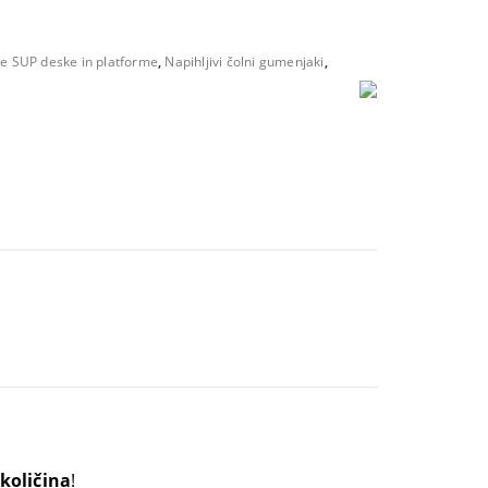
ve SUP deske in platforme
,
Napihljivi čolni gumenjaki
,
količina
!