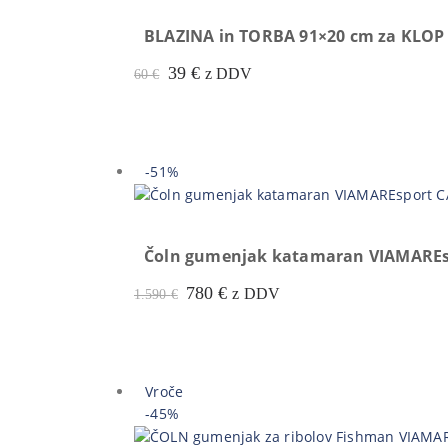
BLAZINA in TORBA 91×20 cm za KLOP
Prvotna
Trenutna
39
€
z DDV
60
€
cena
cena
je
je:
bila:
39 €.
60 €.
-51%
Čoln gumenjak katamaran VIAMAREspo
Prvotna
Trenutna
780
€
z DDV
1.590
€
cena
cena
je
je:
bila:
780 €.
1.590 €.
Vroče
-45%