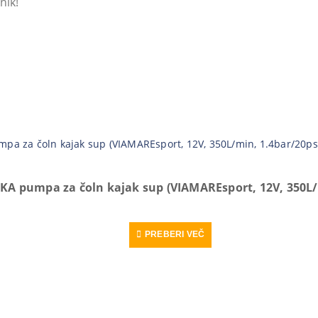
nik!
LKA pumpa za čoln kajak sup (VIAMAREsport, 12V, 350L/
PREBERI VEČ