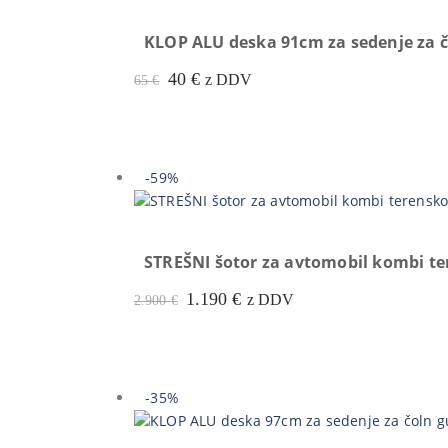
KLOP ALU deska 91cm za sedenje za č
Prvotna
Trenutna
40
€
z DDV
65
€
cena
cena
je
je:
bila:
40 €.
65 €.
-59%
STREŠNI šotor za avtomobil kombi te
Prvotna
Trenutna
1.190
€
z DDV
2.900
€
cena
cena
je
je:
bila:
1.190 €.
2.900 €.
-35%