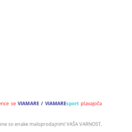
rence se
VIAMARE /
VIAMARE
sport
plavajoča
cene so enake maloprodajnim! VAŠA VARNOST,