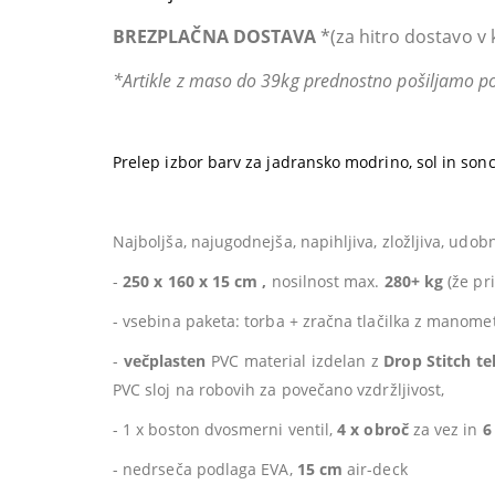
BREZPLAČNA DOSTAVA
*(za hitro dostavo v 
*Artikle z maso do 39kg prednostno pošiljamo po
Prelep izbor barv za jadransko modrino, sol in son
Najboljša, najugodnejša, napihljiva, zložljiva, udo
-
250 x 160 x 15 cm ,
nosilnost max.
280+ kg
(že pri
- vsebina paketa: torba + zračna tlačilka z manom
-
večplasten
PVC material izdelan z
Drop Stitch te
PVC sloj na robovih za povečano vzdržljivost,
- 1 x boston dvosmerni ventil,
4 x obroč
za vez in
6
- nedrseča podlaga EVA,
15 cm
air-deck