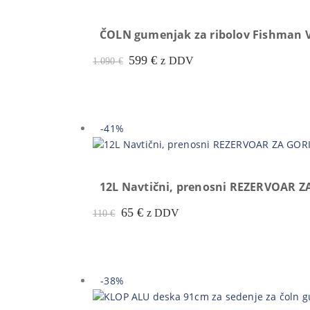
ČOLN gumenjak za ribolov Fishman V
Prvotna
Trenutna
599
€
z DDV
1.090
€
cena
cena
je
je:
bila:
599 €.
1.090 €.
-41%
12L Navtični, prenosni REZERVOAR 
Prvotna
Trenutna
65
€
z DDV
110
€
cena
cena
je
je:
bila:
65 €.
110 €.
-38%