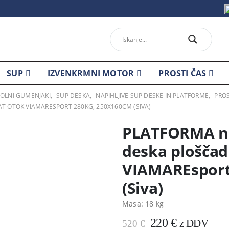
SUP
IZVENKRMNI MOTOR
PROSTI ČAS
 ČOLNI GUMENJAKI
,
SUP DESKA
,
NAPIHLJIVE SUP DESKE IN PLATFORME
,
PROS
T OTOK VIAMARESPORT 280KG, 250X160CM (SIVA)
PLATFORMA nap
deska ploščad
VIAMAREsport
(Siva)
Masa:
18 kg
Prvotna
Trenutna
220
€
z DDV
520
€