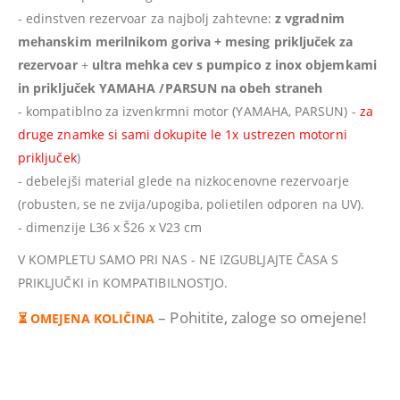
- edinstven rezervoar za najbolj zahtevne:
z vgradnim
mehanskim merilnikom goriva
+ mesing priključek za
rezervoar
+
ultra mehka cev s pumpico z inox objemkami
in priključek YAMAHA /PARSUN na obeh straneh
- kompatiblno za izvenkrmni motor (YAMAHA, PARSUN) -
za
druge znamke si sami dokupite le 1x ustrezen motorni
priključek
)
- debelejši material glede na nizkocenovne rezervoarje
(robusten, se ne zvija/upogiba, polietilen odporen na UV).
- dimenzije L36 x Š26 x V23 cm
V KOMPLETU SAMO PRI NAS - NE IZGUBLJAJTE ČASA S
PRIKLJUČKI in KOMPATIBILNOSTJO.
– Pohitite, zaloge so omejene!
⏳ OMEJENA KOLIČINA