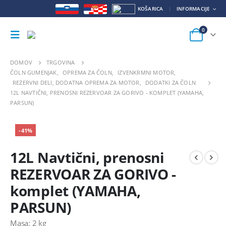
KOŠARICA
INFORMACIJE
0
DOMOV
TRGOVINA
ČOLN GUMENJAK
,
OPREMA ZA ČOLN
,
IZVENKRMNI MOTOR
,
REZERVNI DELI, DODATNA OPREMA ZA MOTOR
,
DODATKI ZA ČOLN
12L NAVTIČNI, PRENOSNI REZERVOAR ZA GORIVO - KOMPLET (YAMAHA,
PARSUN)
-41%
12L Navtični, prenosni
REZERVOAR ZA GORIVO -
komplet (YAMAHA,
PARSUN)
Masa: 2 kg