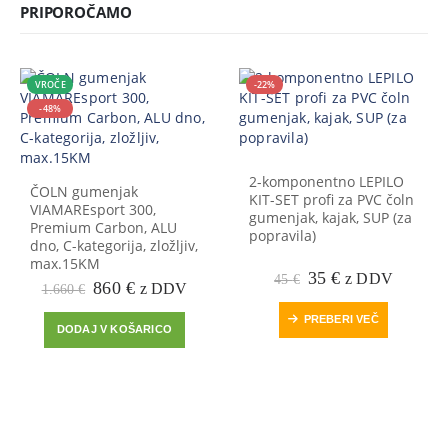
PRIPOROČAMO
VROČE
-22%
-48%
2-komponentno LEPILO
ČOLN gumenjak
KIT-SET profi za PVC čoln
VIAMAREsport 300,
gumenjak, kajak, SUP (za
Premium Carbon, ALU
popravila)
dno, C-kategorija, zložljiv,
max.15KM
Prvotna
Trenutna
35
€
z DDV
45
€
Prvotna
Trenutna
860
€
z DDV
1.660
€
cena
cena
cena
cena
je
je:
PREBERI VEČ
je
je:
bila:
35 €.
DODAJ V KOŠARICO
bila:
860 €.
45 €.
1.660 €.