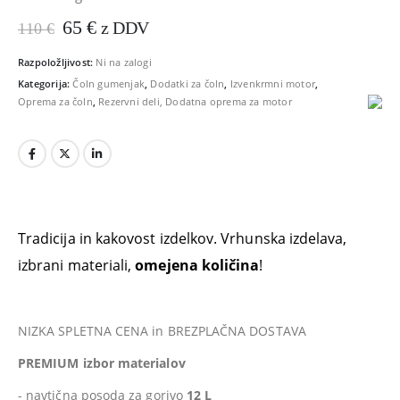
Prvotna
Trenutna
65
€
z DDV
110
€
cena
cena
je
je:
Razpoložljivost:
Ni na zalogi
bila:
65 €.
Kategorija:
Čoln gumenjak
,
Dodatki za čoln
,
Izvenkrmni motor
,
110 €.
Oprema za čoln
,
Rezervni deli, Dodatna oprema za motor
Tradicija in kakovost izdelkov.
Vrhunska izdelava,
izbrani materiali,
omejena količina
!
NIZKA SPLETNA CENA in BREZPLAČNA DOSTAVA
PREMIUM izbor materialov
- navtična posoda za gorivo
12 L