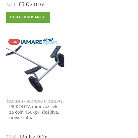
Prvotna
Trenutna
85
€
z DDV
145
€
cena
cena
je
je:
DODAJ V KOŠARICO
bila:
85 €.
145 €.
-43%
ČOLN GUMENJAK
,
OPREMA ZA ČOLN
,
PRIKOLICE, VOZIČKI, KOLESA ZA ČOLN
PRIKOLICA mini voziček
za čoln 150kg+, zložljiva,
univerzalna
Prvotna
Trenutna
125
€
z DDV
220
€