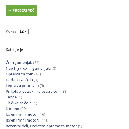
cena
cena
je
je:
PREBERI VEČ
bila:
125 €.
220 €.
Pokaži:
Kategorije
Čoln gumenjak
(24)
Napihljivi čolni gumenjaki
(8)
Oprema za čoln
(16)
Dodatki za čoln
(9)
Lepila za popravilo
(3)
Prikolice, vozički, kolesa za čoln
(3)
Tende
(1)
Tlačilka za čoln
(1)
Izbrano
(20)
Izvenkrmni motor
(16)
Izvenkrmni motorji
(11)
Rezervni deli, Dodatna oprema za motor
(5)