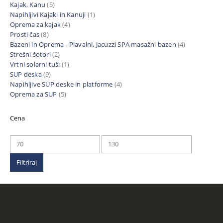
Kajak, Kanu
(5)
Napihljivi Kajaki in Kanuji
(1)
Oprema za kajak
(4)
Prosti čas
(8)
Bazeni in Oprema - Plavalni, Jacuzzi SPA masažni bazen
(4)
Strešni šotori
(2)
Vrtni solarni tuši
(1)
SUP deska
(9)
Napihljive SUP deske in platforme
(4)
Oprema za SUP
(5)
Cena
Min
Max
cena
cena
Filtriraj