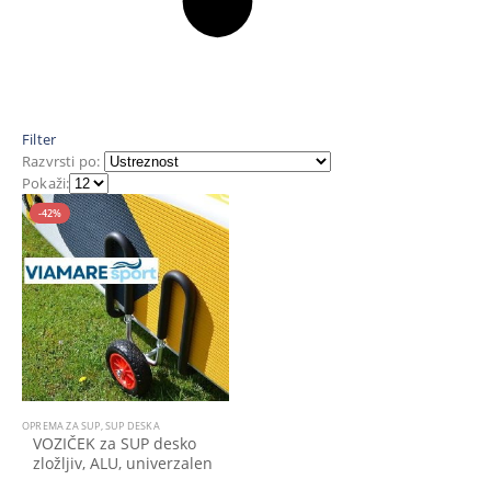
Filter
Razvrsti po:
Pokaži:
-42%
OPREMA ZA SUP
,
SUP DESKA
VOZIČEK za SUP desko
zložljiv, ALU, univerzalen